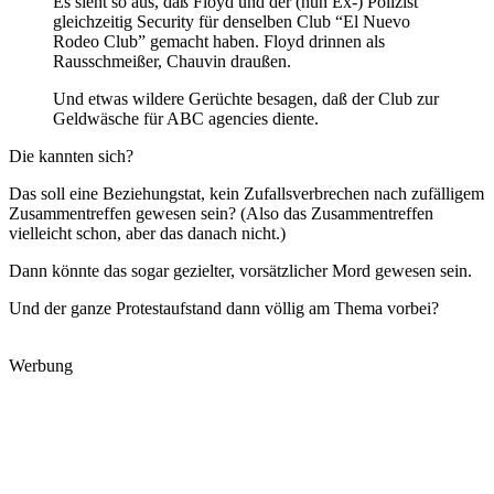
Es sieht so aus, daß Floyd und der (nun Ex-) Polizist
gleichzeitig Security für denselben Club “El Nuevo
Rodeo Club” gemacht haben. Floyd drinnen als
Rausschmeißer, Chauvin draußen.
Und etwas wildere Gerüchte besagen, daß der Club zur
Geldwäsche für ABC agencies diente.
Die kannten sich?
Das soll eine Beziehungstat, kein Zufallsverbrechen nach zufälligem
Zusammentreffen gewesen sein? (Also das Zusammentreffen
vielleicht schon, aber das danach nicht.)
Dann könnte das sogar gezielter, vorsätzlicher Mord gewesen sein.
Und der ganze Protestaufstand dann völlig am Thema vorbei?
Werbung