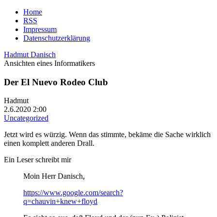
Home
RSS
Impressum
Datenschutzerklärung
Hadmut Danisch
Ansichten eines Informatikers
Der El Nuevo Rodeo Club
Hadmut
2.6.2020 2:00
Uncategorized
Jetzt wird es würzig. Wenn das stimmte, bekäme die Sache wirklich
einen komplett anderen Drall.
Ein Leser schreibt mir
Moin Herr Danisch,
https://www.google.com/search?
q=chauvin+knew+floyd