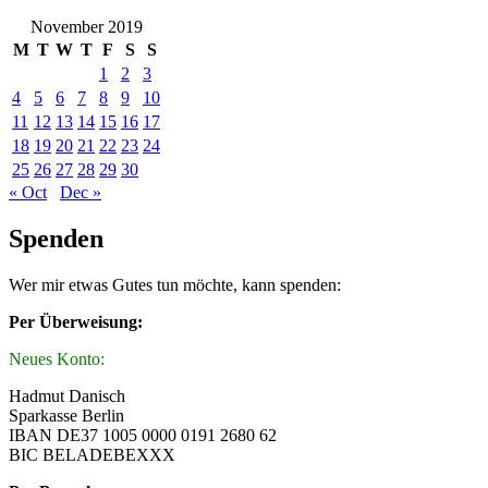
November 2019
M
T
W
T
F
S
S
1
2
3
4
5
6
7
8
9
10
11
12
13
14
15
16
17
18
19
20
21
22
23
24
25
26
27
28
29
30
« Oct
Dec »
Spenden
Wer mir etwas Gutes tun möchte, kann spenden:
Per Überweisung:
Neues Konto:
Hadmut Danisch
Sparkasse Berlin
IBAN DE37 1005 0000 0191 2680 62
BIC BELADEBEXXX