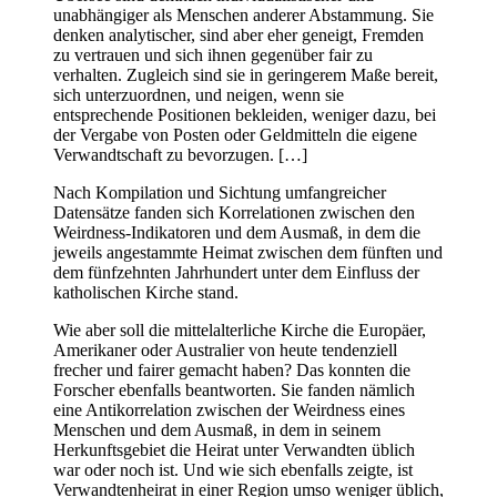
unabhängiger als Menschen anderer Abstammung. Sie
denken analytischer, sind aber eher geneigt, Fremden
zu vertrauen und sich ihnen gegenüber fair zu
verhalten. Zugleich sind sie in geringerem Maße bereit,
sich unterzuordnen, und neigen, wenn sie
entsprechende Positionen bekleiden, weniger dazu, bei
der Vergabe von Posten oder Geldmitteln die eigene
Verwandtschaft zu bevorzugen. […]
Nach Kompilation und Sichtung umfangreicher
Datensätze fanden sich Korrelationen zwischen den
Weirdness-Indikatoren und dem Ausmaß, in dem die
jeweils angestammte Heimat zwischen dem fünften und
dem fünfzehnten Jahrhundert unter dem Einfluss der
katholischen Kirche stand.
Wie aber soll die mittelalterliche Kirche die Europäer,
Amerikaner oder Australier von heute tendenziell
frecher und fairer gemacht haben? Das konnten die
Forscher ebenfalls beantworten. Sie fanden nämlich
eine Antikorrelation zwischen der Weirdness eines
Menschen und dem Ausmaß, in dem in seinem
Herkunftsgebiet die Heirat unter Verwandten üblich
war oder noch ist. Und wie sich ebenfalls zeigte, ist
Verwandtenheirat in einer Region umso weniger üblich,