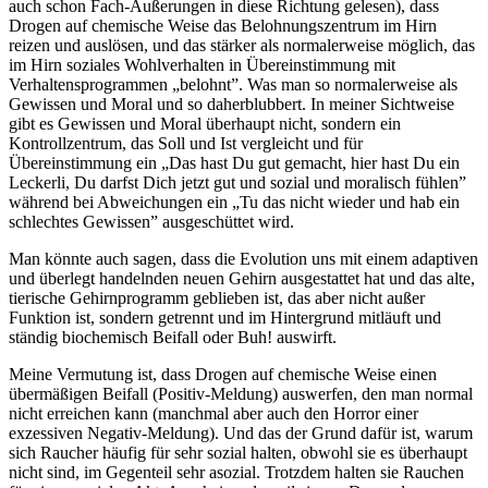
auch schon Fach-Äußerungen in diese Richtung gelesen), dass
Drogen auf chemische Weise das Belohnungszentrum im Hirn
reizen und auslösen, und das stärker als normalerweise möglich, das
im Hirn soziales Wohlverhalten in Übereinstimmung mit
Verhaltensprogrammen „belohnt”. Was man so normalerweise als
Gewissen und Moral und so daherblubbert. In meiner Sichtweise
gibt es Gewissen und Moral überhaupt nicht, sondern ein
Kontrollzentrum, das Soll und Ist vergleicht und für
Übereinstimmung ein „Das hast Du gut gemacht, hier hast Du ein
Leckerli, Du darfst Dich jetzt gut und sozial und moralisch fühlen”
während bei Abweichungen ein „Tu das nicht wieder und hab ein
schlechtes Gewissen” ausgeschüttet wird.
Man könnte auch sagen, dass die Evolution uns mit einem adaptiven
und überlegt handelnden neuen Gehirn ausgestattet hat und das alte,
tierische Gehirnprogramm geblieben ist, das aber nicht außer
Funktion ist, sondern getrennt und im Hintergrund mitläuft und
ständig biochemisch Beifall oder Buh! auswirft.
Meine Vermutung ist, dass Drogen auf chemische Weise einen
übermäßigen Beifall (Positiv-Meldung) auswerfen, den man normal
nicht erreichen kann (manchmal aber auch den Horror einer
exzessiven Negativ-Meldung). Und das der Grund dafür ist, warum
sich Raucher häufig für sehr sozial halten, obwohl sie es überhaupt
nicht sind, im Gegenteil sehr asozial. Trotzdem halten sie Rauchen