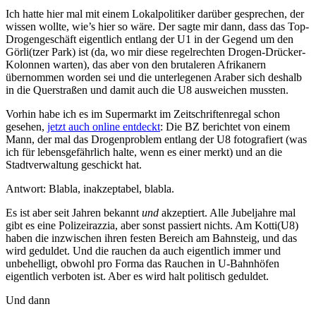
Ich hatte hier mal mit einem Lokalpolitiker darüber gesprechen, der
wissen wollte, wie’s hier so wäre. Der sagte mir dann, dass das Top-
Drogengeschäft eigentlich entlang der U1 in der Gegend um den
Görli(tzer Park) ist (da, wo mir diese regelrechten Drogen-Drücker-
Kolonnen warten), das aber von den brutaleren Afrikanern
übernommen worden sei und die unterlegenen Araber sich deshalb
in die Querstraßen und damit auch die U8 ausweichen mussten.
Vorhin habe ich es im Supermarkt im Zeitschriftenregal schon
gesehen,
jetzt auch online entdeckt
: Die BZ berichtet von einem
Mann, der mal das Drogenproblem entlang der U8 fotografiert (was
ich für lebensgefährlich halte, wenn es einer merkt) und an die
Stadtverwaltung geschickt hat.
Antwort: Blabla, inakzeptabel, blabla.
Es ist aber seit Jahren bekannt
und
akzeptiert. Alle Jubeljahre mal
gibt es eine Polizeirazzia, aber sonst passiert nichts. Am Kotti(U8)
haben die inzwischen ihren festen Bereich am Bahnsteig, und das
wird geduldet. Und die rauchen da auch eigentlich immer und
unbehelligt, obwohl pro Forma das Rauchen in U-Bahnhöfen
eigentlich verboten ist. Aber es wird halt politisch geduldet.
Und dann