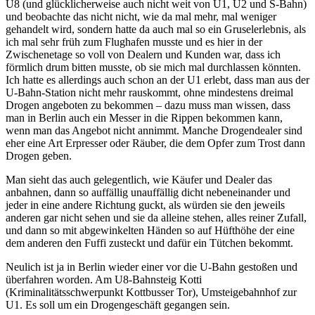
U8 (und glücklicherweise auch nicht weit von U1, U2 und S-Bahn)
und beobachte das nicht nicht, wie da mal mehr, mal weniger
gehandelt wird, sondern hatte da auch mal so ein Gruselerlebnis, als
ich mal sehr früh zum Flughafen musste und es hier in der
Zwischenetage so voll von Dealern und Kunden war, dass ich
förmlich drum bitten musste, ob sie mich mal durchlassen könnten.
Ich hatte es allerdings auch schon an der U1 erlebt, dass man aus der
U-Bahn-Station nicht mehr rauskommt, ohne mindestens dreimal
Drogen angeboten zu bekommen – dazu muss man wissen, dass
man in Berlin auch ein Messer in die Rippen bekommen kann,
wenn man das Angebot nicht annimmt. Manche Drogendealer sind
eher eine Art Erpresser oder Räuber, die dem Opfer zum Trost dann
Drogen geben.
Man sieht das auch gelegentlich, wie Käufer und Dealer das
anbahnen, dann so auffällig unauffällig dicht nebeneinander und
jeder in eine andere Richtung guckt, als würden sie den jeweils
anderen gar nicht sehen und sie da alleine stehen, alles reiner Zufall,
und dann so mit abgewinkelten Händen so auf Hüfthöhe der eine
dem anderen den Fuffi zusteckt und dafür ein Tütchen bekommt.
Neulich ist ja in Berlin wieder einer vor die U-Bahn gestoßen und
überfahren worden. Am U8-Bahnsteig Kotti
(Kriminalitätsschwerpunkt Kottbusser Tor), Umsteigebahnhof zur
U1. Es soll um ein Drogengeschäft gegangen sein.