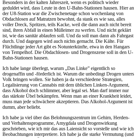
Besonders in der kalten Jahreszeit, wenn es politisch wieder
geduldet wird, dass Leute in den U-Bahn-Stationen hausen. Hier an
der U8-Station war die Zwischenetage schon wochenlang von
Obdachlosen auf Matratzen bewohnt, da stank es wie sau, alles
voller Dreck, Spritzen, teils Kacke, weil die dann auch nicht bereit
sind, ihren Abfall in einen Mülleimer zu werfen. Und nicht geklärt
ist, wie das sanitär ablaufen soll. Und da soll man dann als Fahrgast
durch. Und dagegen wird auch nichts gemacht. Die Kälte. Für
Flüchtlinge jeder Art gibt es Notunterkünfte, etwa in den Hangars
von Tempelhof. Die Obdachlosen- und Drogenszene soll in den U-
Bahn-Stationen hausen.
Ich habe lange überlegt, warum „Das Linke” eigentlich so
drogenaffin und -förderlich ist. Warum die unbedingt Drogen unters
Volk bringen wollen. Sie haben ja da verschiedene Strategien,
Legalisierung von Cannabis mit dem üblichen Linken-Argument,
dass Alkohol doch schlimmer, aber legal sei. Man darf immer nur
das stärkste Übel bekämpfen. Wenn man an einer Krankheit leidet,
muss man jede schwächere akzeptieren. Das Alkohol-Argument ist
dumm, aber beliebt.
Ich habe ja viel über das Belohnungszentrum im Gehirn, Herden-
und Verhaltensprogramme, Amygdala und Drogenwirkung
geschrieben, wie ich mir das aus Laiensicht so vorstelle und wie ich
Beobachtungen interpretiere. Ich habe ja die starke Vermutung (und