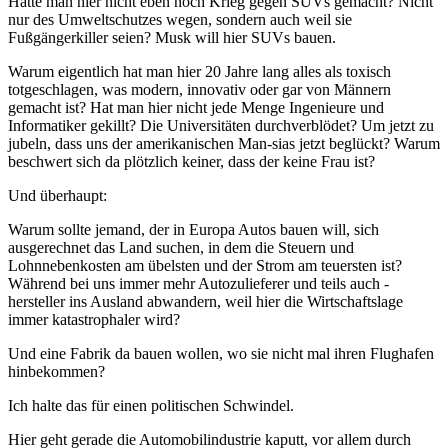
Hatte man hier nicht eben noch Krieg gegen SUVs gemacht? Nicht
nur des Umweltschutzes wegen, sondern auch weil sie
Fußgängerkiller seien? Musk will hier SUVs bauen.
Warum eigentlich hat man hier 20 Jahre lang alles als toxisch
totgeschlagen, was modern, innovativ oder gar von Männern
gemacht ist? Hat man hier nicht jede Menge Ingenieure und
Informatiker gekillt? Die Universitäten durchverblödet? Um jetzt zu
jubeln, dass uns der amerikanischen Man-sias jetzt beglückt? Warum
beschwert sich da plötzlich keiner, dass der keine Frau ist?
Und überhaupt:
Warum sollte jemand, der in Europa Autos bauen will, sich
ausgerechnet das Land suchen, in dem die Steuern und
Lohnnebenkosten am übelsten und der Strom am teuersten ist?
Während bei uns immer mehr Autozulieferer und teils auch -
hersteller ins Ausland abwandern, weil hier die Wirtschaftslage
immer katastrophaler wird?
Und eine Fabrik da bauen wollen, wo sie nicht mal ihren Flughafen
hinbekommen?
Ich halte das für einen politischen Schwindel.
Hier geht gerade die Automobilindustrie kaputt, vor allem durch