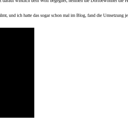
z darauf wirklich dem Wolf begegnet, nehmen die Dorfbewohner die Hil
lmt, und ich hatte das sogar schon mal im Blog, fand die Umsetzung jet