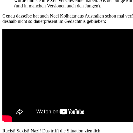
wurde und sie ihre Zeit verschwendet haben. Als der Junge kur
(und in manchen Versionen auch den Jungen).
Genau dasselbe hat auch Neel Kolhatar aus Australien schon mal verfi
deshalb nicht so dauerpräsent im Gedächtnis geblieben:
Racist! Sexist! Nazi! Das trifft die Situation ziemlich.