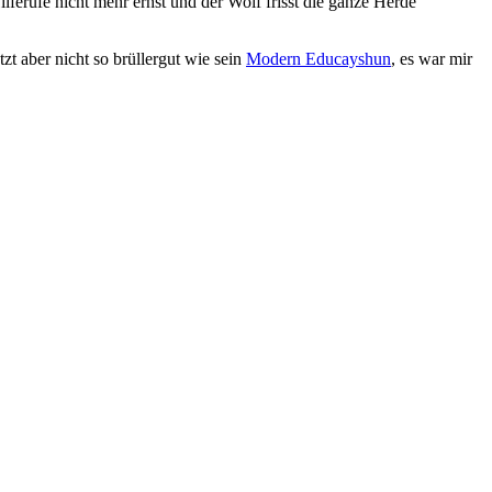
ferufe nicht mehr ernst und der Wolf frisst die ganze Herde
zt aber nicht so brüllergut wie sein
Modern Educayshun
, es war mir