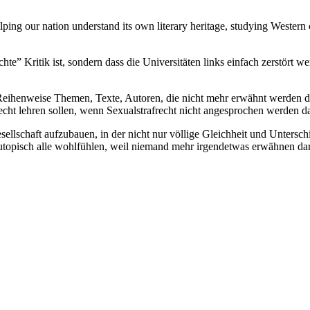
elping our nation understand its own literary heritage, studying Wester
te” Kritik ist, sondern dass die Universitäten links einfach zerstört wer
ll. Reihenweise Themen, Texte, Autoren, die nicht mehr erwähnt werden 
cht lehren sollen, wenn Sexualstrafrecht nicht angesprochen werden dar
llschaft aufzubauen, in der nicht nur völlige Gleichheit und Unterschie
h utopisch alle wohlfühlen, weil niemand mehr irgendetwas erwähnen d