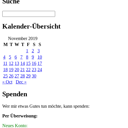
Suche
Kalender-Übersicht
November 2019
M
T
W
T
F
S
S
1
2
3
4
5
6
7
8
9
10
11
12
13
14
15
16
17
18
19
20
21
22
23
24
25
26
27
28
29
30
« Oct
Dec »
Spenden
Wer mir etwas Gutes tun möchte, kann spenden:
Per Überweisung:
Neues Konto: