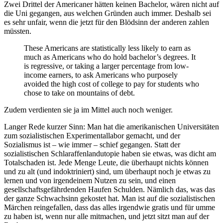
Zwei Drittel der Americaner hätten keinen Bachelor, wären nicht auf
die Uni gegangen, aus welchen Gründen auch immer. Deshalb sei
es sehr unfair, wenn die jetzt für den Blödsinn der anderen zahlen
müssten.
These Americans are statistically less likely to earn as
much as Americans who do hold bachelor’s degrees. It
is regressive, or taking a larger percentage from low-
income earners, to ask Americans who purposely
avoided the high cost of college to pay for students who
chose to take on mountains of debt.
Zudem verdienten sie ja im Mittel auch noch weniger.
Langer Rede kurzer Sinn: Man hat die amerikanischen Universitäten
zum sozialistischen Experimentallabor gemacht, und der
Sozialismus ist – wie immer – schief gegangen. Statt der
sozialistischen Schlaraffenlandutopie haben sie etwas, was dicht am
Totalschaden ist. Jede Menge Leute, die überhaupt nichts können
und zu alt (und indoktriniert) sind, um überhaupt noch je etwas zu
lernen und von irgendeinem Nutzen zu sein, und einen
gesellschaftsgefährdenden Haufen Schulden. Nämlich das, was das
der ganze Schwachsinn gekostet hat. Man ist auf die sozialistischen
Märchen reingefallen, dass das alles irgendwie gratis und für umme
zu haben ist, wenn nur alle mitmachen, und jetzt sitzt man auf der