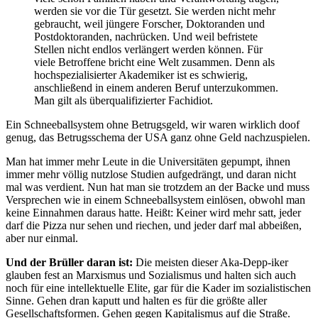
werden sie vor die Tür gesetzt. Sie werden nicht mehr
gebraucht, weil jüngere Forscher, Doktoranden und
Postdoktoranden, nachrücken. Und weil befristete
Stellen nicht endlos verlängert werden können. Für
viele Betroffene bricht eine Welt zusammen. Denn als
hochspezialisierter Akademiker ist es schwierig,
anschließend in einem anderen Beruf unterzukommen.
Man gilt als überqualifizierter Fachidiot.
Ein Schneeballsystem ohne Betrugsgeld, wir waren wirklich doof
genug, das Betrugsschema der USA ganz ohne Geld nachzuspielen.
Man hat immer mehr Leute in die Universitäten gepumpt, ihnen
immer mehr völlig nutzlose Studien aufgedrängt, und daran nicht
mal was verdient. Nun hat man sie trotzdem an der Backe und muss
Versprechen wie in einem Schneeballsystem einlösen, obwohl man
keine Einnahmen daraus hatte. Heißt: Keiner wird mehr satt, jeder
darf die Pizza nur sehen und riechen, und jeder darf mal abbeißen,
aber nur einmal.
Und der Brüller daran ist:
Die meisten dieser Aka-Depp-iker
glauben fest an Marxismus und Sozialismus und halten sich auch
noch für eine intellektuelle Elite, gar für die Kader im sozialistischen
Sinne. Gehen dran kaputt und halten es für die größte aller
Gesellschaftsformen. Gehen gegen Kapitalismus auf die Straße.