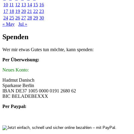
10
11
12
13
14
15
16
17
18
19
20
21
22
23
24
25
26
27
28
29
30
« May
Jul »
Spenden
Wer mir etwas Gutes tun möchte, kann spenden:
Per Überweisung:
Neues Konto:
Hadmut Danisch
Sparkasse Berlin
IBAN DE37 1005 0000 0191 2680 62
BIC BELADEBEXXX
Per Paypal: