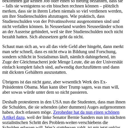
bekommen gar keinen Job oder einen so niedrig bezahlten, dass sie
– falls sie wenigstens so ein bisschen rechnen können – plötzlich
merken, dass sie in ihrem Leben niemals so viel verdienen werden,
um ihre Studienschulden abzutragen. Wie praktisch, dass
Studienschulden von der Privatinsolvenz ausgenommen sind und
nicht verfallen können. In Neuseeland wurden Neuseeländer schon
an der Ausreise gehindert, weil sie ihre Studienschulden noch nicht
bezahlt hatten. Sich abzusetzen geht da nicht.
Schaut man sich an, wo all das viele Geld aber hingeht, dann merkt
man sehr schnell, dass es nicht etwa in Bildung und Forschung,
sondern schlicht in Sozialismus läuft, nämlich dahingehend, im
Zuge der Gleichmacherei jede Menge Leute, die an der Universität
einfach komplett falsch sind, aufwendig durchzufüttern und dann
mit dicksten Gehältern auszustatten.
Übrigens ist das nicht ganz, aber wesentlich Werk des Ex-
Präsidenten Obama. Man kann über Trump sagen, was man will,
aber sowas würde unter dem so nicht passieren.
Deshalb protestieren in den USA nun die Studenten, dass man ihnen
die Schulden, die sie sehenden (aber dummen) Auges aufgenommen
haben, doch erlassen möge.
Zerohedge hat da nun einen schönen
Artikel dazu,
weil der linke Senator Bernie Sanders nun im nächsten
sozialistischen Schritt des Problem-weiter-verschiebens die
Schulden erlassen will. Wer’s stattdessen zahlt, ist mir jetzt unklar,