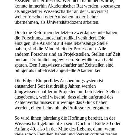
Assistent des Professors. Wer nicht habilitiert wurde,
konnte immerhin Akademischer Rat werden, sozusagen
als angestellter Wissenschaftler an der Universität
weiter forschen oder Aufgaben in der Lehre
übernehmen, als Universitätsdozent arbeiten.
Doch die Reformen der letzten zwei Jahrzehnte haben
die Forschungslandschaft radikal verändert. Die
einzigen, die Aussicht auf eine lebenslange Stelle
haben, sind die Minderheit der Professoren. Alle
anderen Forscher sind an Projektstellen, Stellen auf Zeit
und auf Drittmittel angewiesen. So wollte man Geld
sparen. Den Jungwissenschaftler auf Zeitstellen sind
billiger als unbefristet angestellte Akademiker.
Die Folge: Ein perfides Ausbeutungssystem ist
entstanden! Seit fast dreißig Jahren werden
Jungwissenschaftler in Projekten auf befristeten Stellen
ausgebeutet, wohl wissend, dass allein aufgrund des
Zahlenverhältnisses nur wenige das Glück haben
werden, einen Lehrstuhl als Professor zu ergattern.
So wird ihnen jahrelang die Hoffnung bereitet, in der
Wissenschaft gebraucht zu sein. Doch mit Ende 30 oder
Anfang 40, also in der Mitte des Lebens, dann, wenn
viele schon Familien haben und Verantwortung tragen,