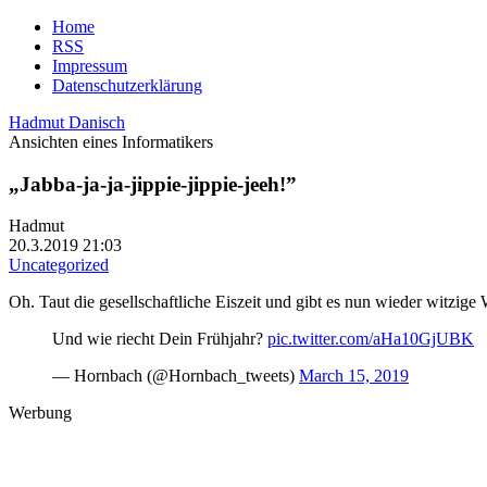
Home
RSS
Impressum
Datenschutzerklärung
Hadmut Danisch
Ansichten eines Informatikers
„Jabba-ja-ja-jippie-jippie-jeeh!”
Hadmut
20.3.2019 21:03
Uncategorized
Oh. Taut die gesellschaftliche Eiszeit und gibt es nun wieder witzig
Und wie riecht Dein Frühjahr?
pic.twitter.com/aHa10GjUBK
— Hornbach (@Hornbach_tweets)
March 15, 2019
Werbung