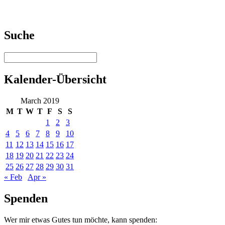
Suche
Kalender-Übersicht
March 2019
M
T
W
T
F
S
S
1
2
3
4
5
6
7
8
9
10
11
12
13
14
15
16
17
18
19
20
21
22
23
24
25
26
27
28
29
30
31
« Feb
Apr »
Spenden
Wer mir etwas Gutes tun möchte, kann spenden: