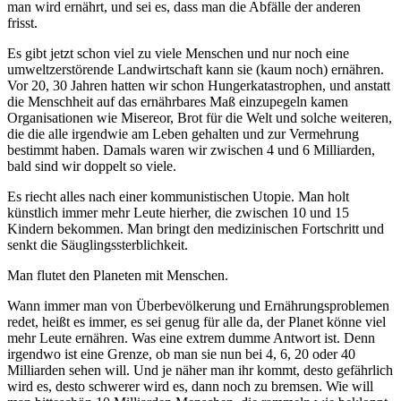
man wird ernährt, und sei es, dass man die Abfälle der anderen
frisst.
Es gibt jetzt schon viel zu viele Menschen und nur noch eine
umweltzerstörende Landwirtschaft kann sie (kaum noch) ernähren.
Vor 20, 30 Jahren hatten wir schon Hungerkatastrophen, und anstatt
die Menschheit auf das ernährbares Maß einzupegeln kamen
Organisationen wie Misereor, Brot für die Welt und solche weiteren,
die die alle irgendwie am Leben gehalten und zur Vermehrung
bestimmt haben. Damals waren wir zwischen 4 und 6 Milliarden,
bald sind wir doppelt so viele.
Es riecht alles nach einer kommunistischen Utopie. Man holt
künstlich immer mehr Leute hierher, die zwischen 10 und 15
Kindern bekommen. Man bringt den medizinischen Fortschritt und
senkt die Säuglingssterblichkeit.
Man flutet den Planeten mit Menschen.
Wann immer man von Überbevölkerung und Ernährungsproblemen
redet, heißt es immer, es sei genug für alle da, der Planet könne viel
mehr Leute ernähren. Was eine extrem dumme Antwort ist. Denn
irgendwo ist eine Grenze, ob man sie nun bei 4, 6, 20 oder 40
Milliarden sehen will. Und je näher man ihr kommt, desto gefährlich
wird es, desto schwerer wird es, dann noch zu bremsen. Wie will