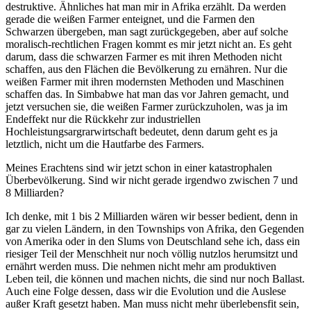
destruktive. Ähnliches hat man mir in Afrika erzählt. Da werden
gerade die weißen Farmer enteignet, und die Farmen den
Schwarzen übergeben, man sagt zurückgegeben, aber auf solche
moralisch-rechtlichen Fragen kommt es mir jetzt nicht an. Es geht
darum, dass die schwarzen Farmer es mit ihren Methoden nicht
schaffen, aus den Flächen die Bevölkerung zu ernähren. Nur die
weißen Farmer mit ihren modernsten Methoden und Maschinen
schaffen das. In Simbabwe hat man das vor Jahren gemacht, und
jetzt versuchen sie, die weißen Farmer zurückzuholen, was ja im
Endeffekt nur die Rückkehr zur industriellen
Hochleistungsargrarwirtschaft bedeutet, denn darum geht es ja
letztlich, nicht um die Hautfarbe des Farmers.
Meines Erachtens sind wir jetzt schon in einer katastrophalen
Überbevölkerung. Sind wir nicht gerade irgendwo zwischen 7 und
8 Milliarden?
Ich denke, mit 1 bis 2 Milliarden wären wir besser bedient, denn in
gar zu vielen Ländern, in den Townships von Afrika, den Gegenden
von Amerika oder in den Slums von Deutschland sehe ich, dass ein
riesiger Teil der Menschheit nur noch völlig nutzlos herumsitzt und
ernährt werden muss. Die nehmen nicht mehr am produktiven
Leben teil, die können und machen nichts, die sind nur noch Ballast.
Auch eine Folge dessen, dass wir die Evolution und die Auslese
außer Kraft gesetzt haben. Man muss nicht mehr überlebensfit sein,