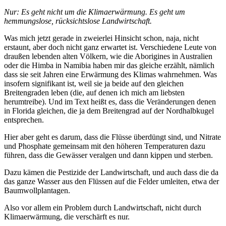
Nur: Es geht nicht um die Klimaerwärmung. Es geht um
hemmungslose, rücksichtslose Landwirtschaft.
Was mich jetzt gerade in zweierlei Hinsicht schon, naja, nicht
erstaunt, aber doch nicht ganz erwartet ist. Verschiedene Leute von
draußen lebenden alten Völkern, wie die Aborigines in Australien
oder die Himba in Namibia haben mir das gleiche erzählt, nämlich
dass sie seit Jahren eine Erwärmung des Klimas wahrnehmen. Was
insofern signifikant ist, weil sie ja beide auf den gleichen
Breitengraden leben (die, auf denen ich mich am liebsten
herumtreibe). Und im Text heißt es, dass die Veränderungen denen
in Florida gleichen, die ja dem Breitengrad auf der Nordhalbkugel
entsprechen.
Hier aber geht es darum, dass die Flüsse überdüngt sind, und Nitrate
und Phosphate gemeinsam mit den höheren Temperaturen dazu
führen, dass die Gewässer veralgen und dann kippen und sterben.
Dazu kämen die Pestizide der Landwirtschaft, und auch dass die da
das ganze Wasser aus den Flüssen auf die Felder umleiten, etwa der
Baumwollplantagen.
Also vor allem ein Problem durch Landwirtschaft, nicht durch
Klimaerwärmung, die verschärft es nur.