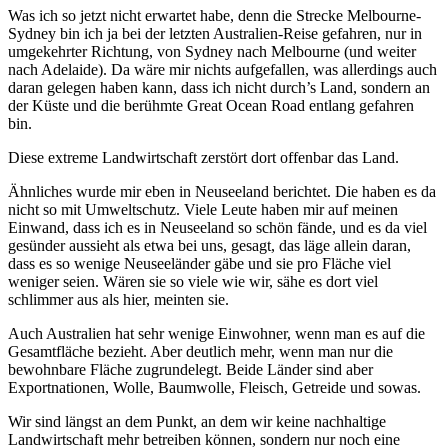
Was ich so jetzt nicht erwartet habe, denn die Strecke Melbourne-
Sydney bin ich ja bei der letzten Australien-Reise gefahren, nur in
umgekehrter Richtung, von Sydney nach Melbourne (und weiter
nach Adelaide). Da wäre mir nichts aufgefallen, was allerdings auch
daran gelegen haben kann, dass ich nicht durch’s Land, sondern an
der Küste und die berühmte Great Ocean Road entlang gefahren
bin.
Diese extreme Landwirtschaft zerstört dort offenbar das Land.
Ähnliches wurde mir eben in Neuseeland berichtet. Die haben es da
nicht so mit Umweltschutz. Viele Leute haben mir auf meinen
Einwand, dass ich es in Neuseeland so schön fände, und es da viel
gesünder aussieht als etwa bei uns, gesagt, das läge allein daran,
dass es so wenige Neuseeländer gäbe und sie pro Fläche viel
weniger seien. Wären sie so viele wie wir, sähe es dort viel
schlimmer aus als hier, meinten sie.
Auch Australien hat sehr wenige Einwohner, wenn man es auf die
Gesamtfläche bezieht. Aber deutlich mehr, wenn man nur die
bewohnbare Fläche zugrundelegt. Beide Länder sind aber
Exportnationen, Wolle, Baumwolle, Fleisch, Getreide und sowas.
Wir sind längst an dem Punkt, an dem wir keine nachhaltige
Landwirtschaft mehr betreiben können, sondern nur noch eine