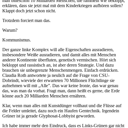
man bitteschön 10 Milliarden Menschen, die rammeln wie bekloppt,
erklären, dass sie jetzt mal mit dem Kinderkriegen aufhören sollen?
Klappt doch jetzt schon nicht.
Trotzdem forciert man das.
Warum?
Kommunismus.
Der ganze linke Komplex will alle Eigenschaften ausradieren,
insbesondere Weiße ausradieren, und damit alles mit Menschen
anderer Kontinente überfluten, genetisch vermischen. Hört sich
bekloppt und rassistisch an, ist aber deren Strategie. Und dazu
brauchen sie unbegrenzte Menschenmengen. Einfach erdrücken.
Claudia Roth antwortete ja neulich auf die Frage von CSU-
Dobrindt, wieviele der erwarteten 70 Millionen Flüchtlinge sie
aufnehmen will mit „Alle”. Das war keine Ironie, das war genau
das, was man da vorhat. Fragt man, dann heißt es gerne, die Erde
könne auch 20 Milliarden Menschen ernähren.
Klar, wenn man alles mit Kunstdünger vollhaut und die Flüsse auf
die Felder umleitet, dazu noch ein Haufen Gentechnik. Irgendein
Grüner ist ja gerade Glyphosat-Lobbyist geworden.
Ich habe immer mehr den Eindruck, dass es Links-Grünen gar nicht