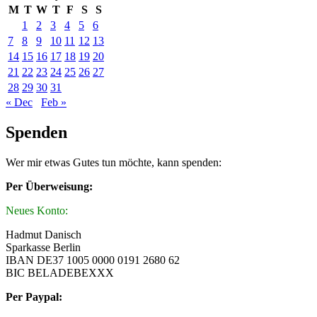
M
T
W
T
F
S
S
1
2
3
4
5
6
7
8
9
10
11
12
13
14
15
16
17
18
19
20
21
22
23
24
25
26
27
28
29
30
31
« Dec
Feb »
Spenden
Wer mir etwas Gutes tun möchte, kann spenden:
Per Überweisung:
Neues Konto:
Hadmut Danisch
Sparkasse Berlin
IBAN DE37 1005 0000 0191 2680 62
BIC BELADEBEXXX
Per Paypal: