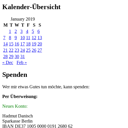
Kalender-Übersicht
January 2019
M
T
W
T
F
S
S
1
2
3
4
5
6
7
8
9
10
11
12
13
14
15
16
17
18
19
20
21
22
23
24
25
26
27
28
29
30
31
« Dec
Feb »
Spenden
Wer mir etwas Gutes tun möchte, kann spenden:
Per Überweisung:
Neues Konto:
Hadmut Danisch
Sparkasse Berlin
IBAN DE37 1005 0000 0191 2680 62