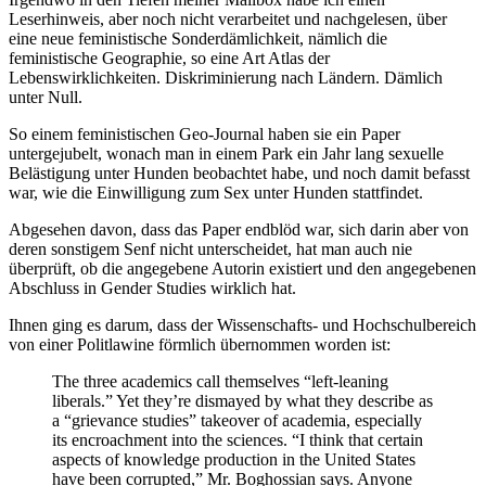
Leserhinweis, aber noch nicht verarbeitet und nachgelesen, über
eine neue feministische Sonderdämlichkeit, nämlich die
feministische Geographie, so eine Art Atlas der
Lebenswirklichkeiten. Diskriminierung nach Ländern. Dämlich
unter Null.
So einem feministischen Geo-Journal haben sie ein Paper
untergejubelt, wonach man in einem Park ein Jahr lang sexuelle
Belästigung unter Hunden beobachtet habe, und noch damit befasst
war, wie die Einwilligung zum Sex unter Hunden stattfindet.
Abgesehen davon, dass das Paper endblöd war, sich darin aber von
deren sonstigem Senf nicht unterscheidet, hat man auch nie
überprüft, ob die angegebene Autorin existiert und den angegebenen
Abschluss in Gender Studies wirklich hat.
Ihnen ging es darum, dass der Wissenschafts- und Hochschulbereich
von einer Politlawine förmlich übernommen worden ist:
The three academics call themselves “left-leaning
liberals.” Yet they’re dismayed by what they describe as
a “grievance studies” takeover of academia, especially
its encroachment into the sciences. “I think that certain
aspects of knowledge production in the United States
have been corrupted,” Mr. Boghossian says. Anyone