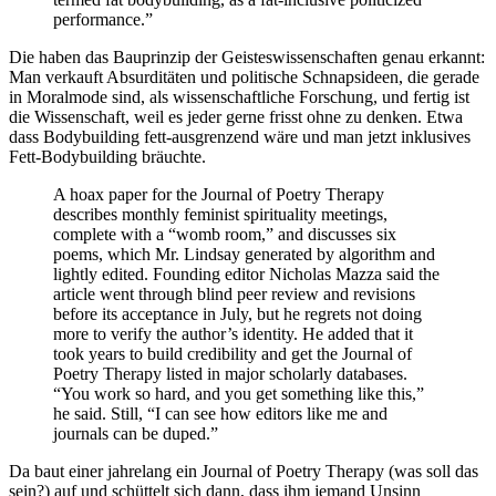
performance.”
Die haben das Bauprinzip der Geisteswissenschaften genau erkannt:
Man verkauft Absurditäten und politische Schnapsideen, die gerade
in Moralmode sind, als wissenschaftliche Forschung, und fertig ist
die Wissenschaft, weil es jeder gerne frisst ohne zu denken. Etwa
dass Bodybuilding fett-ausgrenzend wäre und man jetzt inklusives
Fett-Bodybuilding bräuchte.
A hoax paper for the Journal of Poetry Therapy
describes monthly feminist spirituality meetings,
complete with a “womb room,” and discusses six
poems, which Mr. Lindsay generated by algorithm and
lightly edited. Founding editor Nicholas Mazza said the
article went through blind peer review and revisions
before its acceptance in July, but he regrets not doing
more to verify the author’s identity. He added that it
took years to build credibility and get the Journal of
Poetry Therapy listed in major scholarly databases.
“You work so hard, and you get something like this,”
he said. Still, “I can see how editors like me and
journals can be duped.”
Da baut einer jahrelang ein Journal of Poetry Therapy (was soll das
sein?) auf und schüttelt sich dann, dass ihm jemand Unsinn