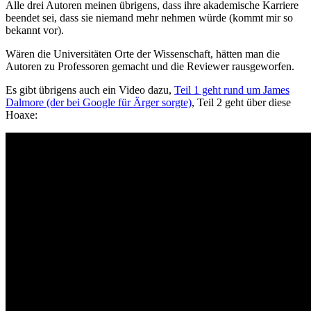
Alle drei Autoren meinen übrigens, dass ihre akademische Karriere
beendet sei, dass sie niemand mehr nehmen würde (kommt mir so
bekannt vor).
Wären die Universitäten Orte der Wissenschaft, hätten man die
Autoren zu Professoren gemacht und die Reviewer rausgeworfen.
Es gibt übrigens auch ein Video dazu,
Teil 1 geht rund um James
Dalmore (der bei Google für Ärger sorgte)
, Teil 2 geht über diese
Hoaxe: