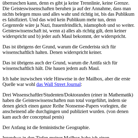
überraschen kann, denn es gibt ja keine Trennlinie, keine Grenze.
Die Geisteswissenschaften beruhen ja auf der Annahme, dass man
nichts belegen muss und alles wahr und richtig ist, bis das Publikum
es falsifiziert. Und das wird kein Publikum mehr tun, denn
Gegenrede wäre ja Nazi, frauenfeindlich, islamophob und so weiter.
Geisteswissenschaft ist, wenn a) alles als richtig gilt, dem keiner
widerspricht und b) jeder aufs Maul bekommt, der widerspricht.
Das ist übrigens der Grund, warum die Genderista sich für
wissenschaftlich halten. Denen widerspricht keiner.
Das ist übrigens auch der Grund, warum die Antifa sich für
wissenschaftlich hält. Die hauen jedem aufs Maul.
Ich habe inzwischen viele Hinweise in der Mailbox, aber die erste
Quelle war wohl
das Wall Street Journal
:
Drei Wissenschaftler/Studenten/Doktoranden (einer in Mathematik)
haben die Geisteswissenschaften nun total vorgeführt, indem sie
denen gleich einen ganze Reihe Nonsense-Papers vorlegten, die
anscheinend alle durchgingen und publiziert wurden. (von denen
kam auch der conceptual penis)
Der Anfang ist die feministische Geographie.
Irgendwo in den Tiefen meiner Mailbox habe ich einen