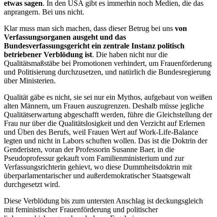
etwas sagen
. In den USA gibt es immerhin noch Medien, die das
anprangern. Bei uns nicht.
Klar muss man sich machen, dass dieser Betrug bei uns
von
Verfassungsorganen ausgeht und das
Bundesverfassungsgericht ein zentrale Instanz politisch
betriebener Verblödung ist
. Die haben nicht nur die
Qualitätsmaßstäbe bei Promotionen verhindert, um Frauenförderung
und Politisierung durchzusetzen, und natürlich die Bundesregierung
über Ministerien.
Qualität gäbe es nicht, sie sei nur ein Mythos, aufgebaut von weißen
alten Männern, um Frauen auszugrenzen. Deshalb müsse jegliche
Qualitätserwartung abgeschafft werden, führe die Gleichstellung der
Frau nur über die Qualitätslosigkeit und den Verzicht auf Erlernen
und Üben des Berufs, weil Frauen Wert auf Work-Life-Balance
legten und nicht in Labors schuften wollen. Das ist die Doktrin der
Genderisten, voran der Professorin Susanne Baer, in die
Pseudoprofessur gekauft vom Familienministerium und zur
Verfassungsrichterin gehievt, wo diese Dummheitsdoktrin mit
überparlamentarischer und außerdemokratischer Staatsgewalt
durchgesetzt wird.
Diese Verblödung bis zum untersten Anschlag ist deckungsgleich
mit feministischer Frauenförderung und politischer