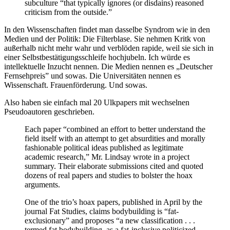
subculture “that typically ignores (or disdains) reasoned
criticism from the outside.”
In den Wissenschaften findet man dasselbe Syndrom wie in den
Medien und der Politik: Die Filterblase. Sie nehmen Kritk von
außerhalb nicht mehr wahr und verblöden rapide, weil sie sich in
einer Selbstbestätigungsschleife hochjubeln. Ich würde es
intellektuelle Inzucht nennen. Die Medien nennen es „Deutscher
Fernsehpreis” und sowas. Die Universitäten nennen es
Wissenschaft. Frauenförderung. Und sowas.
Also haben sie einfach mal 20 Ulkpapers mit wechselnen
Pseudoautoren geschrieben.
Each paper “combined an effort to better understand the
field itself with an attempt to get absurdities and morally
fashionable political ideas published as legitimate
academic research,” Mr. Lindsay wrote in a project
summary. Their elaborate submissions cited and quoted
dozens of real papers and studies to bolster the hoax
arguments.
One of the trio’s hoax papers, published in April by the
journal Fat Studies, claims bodybuilding is “fat-
exclusionary” and proposes “a new classification . . .
termed fat bodybuilding, as a fat-inclusive politicized