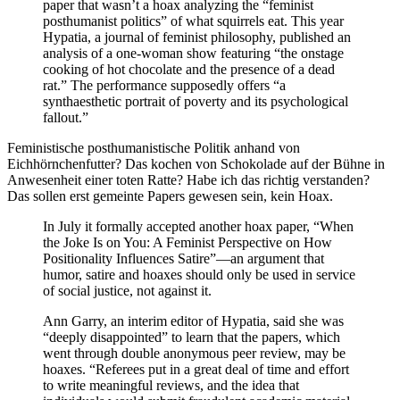
paper that wasn’t a hoax analyzing the “feminist
posthumanist politics” of what squirrels eat. This year
Hypatia, a journal of feminist philosophy, published an
analysis of a one-woman show featuring “the onstage
cooking of hot chocolate and the presence of a dead
rat.” The performance supposedly offers “a
synthaesthetic portrait of poverty and its psychological
fallout.”
Feministische posthumanistische Politik anhand von
Eichhörnchenfutter? Das kochen von Schokolade auf der Bühne in
Anwesenheit einer toten Ratte? Habe ich das richtig verstanden?
Das sollen erst gemeinte Papers gewesen sein, kein Hoax.
In July it formally accepted another hoax paper, “When
the Joke Is on You: A Feminist Perspective on How
Positionality Influences Satire”—an argument that
humor, satire and hoaxes should only be used in service
of social justice, not against it.
Ann Garry, an interim editor of Hypatia, said she was
“deeply disappointed” to learn that the papers, which
went through double anonymous peer review, may be
hoaxes. “Referees put in a great deal of time and effort
to write meaningful reviews, and the idea that