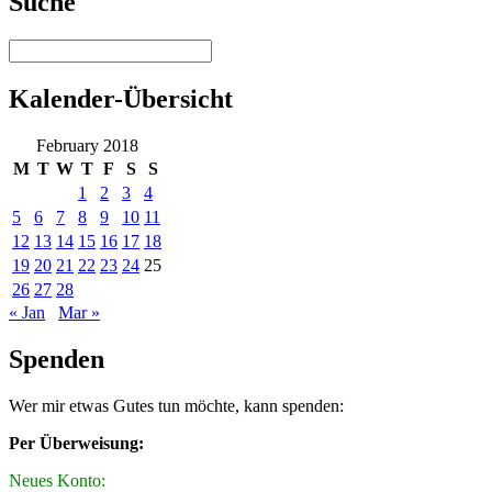
Suche
Kalender-Übersicht
February 2018
M
T
W
T
F
S
S
1
2
3
4
5
6
7
8
9
10
11
12
13
14
15
16
17
18
19
20
21
22
23
24
25
26
27
28
« Jan
Mar »
Spenden
Wer mir etwas Gutes tun möchte, kann spenden:
Per Überweisung:
Neues Konto: