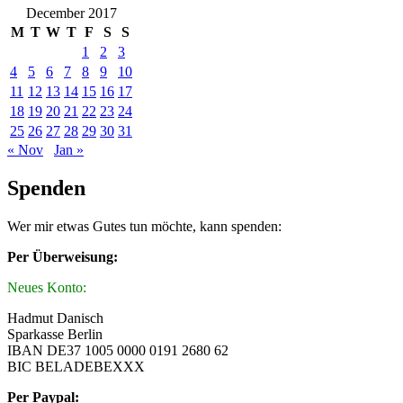
December 2017
M
T
W
T
F
S
S
1
2
3
4
5
6
7
8
9
10
11
12
13
14
15
16
17
18
19
20
21
22
23
24
25
26
27
28
29
30
31
« Nov
Jan »
Spenden
Wer mir etwas Gutes tun möchte, kann spenden:
Per Überweisung:
Neues Konto:
Hadmut Danisch
Sparkasse Berlin
IBAN DE37 1005 0000 0191 2680 62
BIC BELADEBEXXX
Per Paypal: