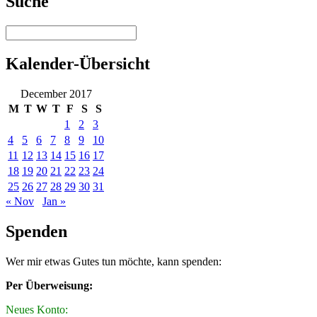
Suche
Kalender-Übersicht
December 2017
M
T
W
T
F
S
S
1
2
3
4
5
6
7
8
9
10
11
12
13
14
15
16
17
18
19
20
21
22
23
24
25
26
27
28
29
30
31
« Nov
Jan »
Spenden
Wer mir etwas Gutes tun möchte, kann spenden:
Per Überweisung:
Neues Konto: