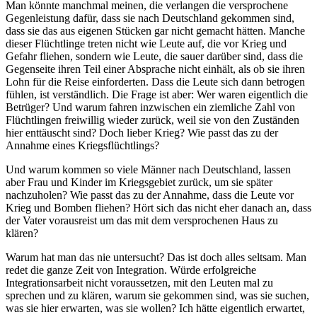
Man könnte manchmal meinen, die verlangen die versprochene
Gegenleistung dafür, dass sie nach Deutschland gekommen sind,
dass sie das aus eigenen Stücken gar nicht gemacht hätten. Manche
dieser Flüchtlinge treten nicht wie Leute auf, die vor Krieg und
Gefahr fliehen, sondern wie Leute, die sauer darüber sind, dass die
Gegenseite ihren Teil einer Absprache nicht einhält, als ob sie ihren
Lohn für die Reise einforderten. Dass die Leute sich dann betrogen
fühlen, ist verständlich. Die Frage ist aber: Wer waren eigentlich die
Betrüger? Und warum fahren inzwischen ein ziemliche Zahl von
Flüchtlingen freiwillig wieder zurück, weil sie von den Zuständen
hier enttäuscht sind? Doch lieber Krieg? Wie passt das zu der
Annahme eines Kriegsflüchtlings?
Und warum kommen so viele Männer nach Deutschland, lassen
aber Frau und Kinder im Kriegsgebiet zurück, um sie später
nachzuholen? Wie passt das zu der Annahme, dass die Leute vor
Krieg und Bomben fliehen? Hört sich das nicht eher danach an, dass
der Vater vorausreist um das mit dem versprochenen Haus zu
klären?
Warum hat man das nie untersucht? Das ist doch alles seltsam. Man
redet die ganze Zeit von Integration. Würde erfolgreiche
Integrationsarbeit nicht voraussetzen, mit den Leuten mal zu
sprechen und zu klären, warum sie gekommen sind, was sie suchen,
was sie hier erwarten, was sie wollen? Ich hätte eigentlich erwartet,