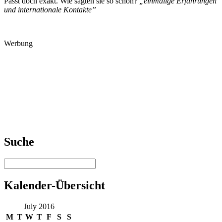
Passt doch exakt. Wie sagten sie so schön?
„einmalige Erfahrungen
und internationale Kontakte”
Werbung
Suche
Kalender-Übersicht
July 2016
M
T
W
T
F
S
S