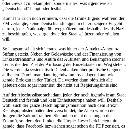
oder Gewalt zu bekämpfen, sondern alles, was irgendwie an
„Deutschland” hängt oder festhält.
Könnt Ihr Euch noch erinnern, dass die Grüne Jugend während der
EM verlangte, keine Deutschlandflaggen mehr zu zeigen? Es geht
darum, jedes Nationalgefühl wegzuätzen und deshalb alles als Nazi
zu beschimpfen, was irgendwie den Staat schützen oder erhalten
will.
So langsam schält sich heraus, was hinter der Amadeu-Antonio-
Stiftung steckt. Neben der Geldwäsche und der Finanzierung von
Linksextremismus und Antifa das Auflisten und Bekämpfen solcher
Leute, die dem Ziel der Auflösung der Einzelstaaten im Weg stehen.
Die werden da systematisch Datenbanken über politische Gegner
aufbauen. Damit man dann irgendwann losschlagen kann wie
gerade Erdogan in der Türkei. Da werden dann plötzlich alle
gefeuert oder sogar interniert, die nicht auf Regierungslinie sind.
Auf der Abschussliste steht dann jeder, der noch irgendwie am Staat
Deutschland festhält und kein Einheitseuropa haben will. Deshalb
wohl auch der ganze Beschimpfungsmarathon nach dem Brexit,
Rechtspopulisten hätten den verschuldet, die Alten würden den
Jungen die Zukunft rauben. Sie rauben nicht den Jungen die
Zukunft, sondern den Linken die Utopie. Leser berichteten mir
gerade, dass Facebook inzwischen sogar schon die FDP zensiert, es