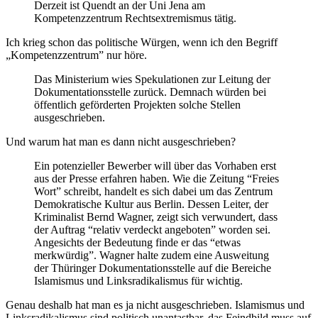
Derzeit ist Quendt an der Uni Jena am
Kompetenzzentrum Rechtsextremismus tätig.
Ich krieg schon das politische Würgen, wenn ich den Begriff
„Kompetenzzentrum” nur höre.
Das Ministerium wies Spekulationen zur Leitung der
Dokumentationsstelle zurück. Demnach würden bei
öffentlich geförderten Projekten solche Stellen
ausgeschrieben.
Und warum hat man es dann nicht ausgeschrieben?
Ein potenzieller Bewerber will über das Vorhaben erst
aus der Presse erfahren haben. Wie die Zeitung “Freies
Wort” schreibt, handelt es sich dabei um das Zentrum
Demokratische Kultur aus Berlin. Dessen Leiter, der
Kriminalist Bernd Wagner, zeigt sich verwundert, dass
der Auftrag “relativ verdeckt angeboten” worden sei.
Angesichts der Bedeutung finde er das “etwas
merkwürdig”. Wagner halte zudem eine Ausweitung
der Thüringer Dokumentationsstelle auf die Bereiche
Islamismus und Linksradikalismus für wichtig.
Genau deshalb hat man es ja nicht ausgeschrieben. Islamismus und
Linksradikalismus sind politisch unantastbar, das Feindbild muss auf