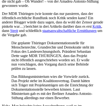
die nicht gab – Oh Wunder! – von der Amadeu-Antonio-Stiftung
gewonnen wurde.
Der MDR Thüringen (wie konnte das nur passieren, dass der
öffentlich-rechtliche Rundfunk noch Kritik senden kann? Ein
anderer Blogger würde dazu sagen, dass da wohl der Zensor gerade
pinkeln war…) berichtet in drei Artikeln darüber dass es erst
Kritik
,
dann
Streit
und schließlich
staatsanwaltschaftliche Ermittlungen
um
die Vergabe gab.
Die geplante Thüringer Dokumentationsstelle für
Menschenrechte, Grundrechte und Demokratie steht im
Fokus des Landesrechnungshofs. Präsident Sebastian
Dette sagte MDR THÜRINGEN, dass das Projekt
nicht öffentlich ausgeschrieben worden sei. Er wolle
nun vorschlagen, den Vorgang durch seine Behörde
prüfen zu lassen.
Das Bildungsministerium wies die Vorwürfe zurück.
Das Projekt stehe im Koalitionsvertrag. Damit hätten
sich Träger mit Projektanträgen um die Einrichtung der
Dokumentationsstelle bewerben können. Laut
Ministerium gab es mit der Berliner Amadeu-Antonio-
Stiftung allerdings nur einen Bewerber.
Haha. Man bräuchte keine Ausschreibung, weil es im