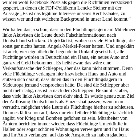
wurden wohl Facebook-Posts als gegen die Richtlinien verstoßend
gesperrt, in denen die FDP-Politikerin Lencke Steiner mit der
Aussage „Es ist das legitime Interesse unseres Rechtsstaates, zu
wissen wer und mit welchem Background in unser Land kommt.”
Wir hatten das ja schon, dass in den Flüchtlingslagern am Mittelmeer
linke Aktivisten die Leute durch Falschinformationen nach
Deutschland schicken. Ungeklärt ist, woher so viele Flüchtlinge, die
sonst gar nichts hatten, Angela-Merkel-Poster hatten. Und ungeklärt
ist auch, wer eigentlich die Legende in Umlauf gesetzt hat, alle
Füchtlinge würden in Deutschland ein Haus, ein neues Auto und
ganz viel Geld bekommen. Es heißt zwar, das wäre eine
Verkaufsmasche der Schlepper, aber das kann nicht stimmen. Denn
viele Flüchtlinge verlangen hier inzwischen Haus und Auto und
stützen sich darauf, dass ihnen das in den Flüchtlingslagern in
Südeuropa jemand versprochen hätte. Da sind die Schlepper aber
nicht mehr tätig, das ist ja nach dem Schleppen. Bekannt ist aber,
dass viele linke Aktivisten dort aktiv sind. Es würde genau zum Ziel
der Auflösung Deutschlands als Einzelstaat passen, wenn man
versucht, möglichst viele Leute als Flüchtlinge hierher zu schleusen.
Denn es fällt schon auf, dass nur ein Teil der Flüchtlinge tatsächlich
angibt, vor Krieg und Bomben geflohen zu sein. Mitarbeiter von
Ämtern berichten immer wieder, dass Flüchtlinge Unterkünfte in
Hallen oder sogar schönen Wohnungen verweigern und ihr Haus
und ihr Auto verlangen, auf das sie Anspruch zu haben glauben.