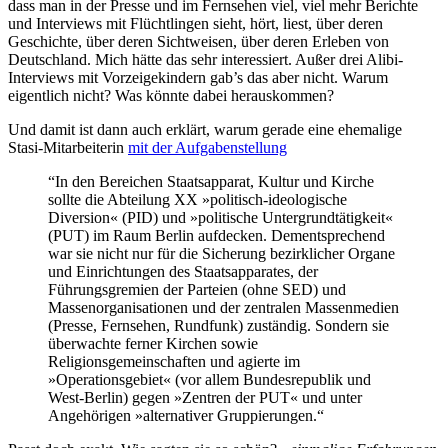
dass man in der Presse und im Fernsehen viel, viel mehr Berichte
und Interviews mit Flüchtlingen sieht, hört, liest, über deren
Geschichte, über deren Sichtweisen, über deren Erleben von
Deutschland. Mich hätte das sehr interessiert. Außer drei Alibi-
Interviews mit Vorzeigekindern gab’s das aber nicht. Warum
eigentlich nicht? Was könnte dabei herauskommen?
Und damit ist dann auch erklärt, warum gerade eine ehemalige
Stasi-Mitarbeiterin
mit der Aufgabenstellung
“In den Bereichen Staatsapparat, Kultur und Kirche
sollte die Abteilung XX »politisch-ideologische
Diversion« (PID) und »politische Untergrundtätigkeit«
(PUT) im Raum Berlin aufdecken. Dementsprechend
war sie nicht nur für die Sicherung bezirklicher Organe
und Einrichtungen des Staatsapparates, der
Führungsgremien der Parteien (ohne SED) und
Massenorganisationen und der zentralen Massenmedien
(Presse, Fernsehen, Rundfunk) zuständig. Sondern sie
überwachte ferner Kirchen sowie
Religionsgemeinschaften und agierte im
»Operationsgebiet« (vor allem Bundesrepublik und
West-Berlin) gegen »Zentren der PUT« und unter
Angehörigen »alternativer Gruppierungen.“