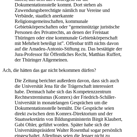
Dokumentationsstelle kommt. Dort stehen als
Zuwendungsberechtigte nämlich nur Vereine und
Verbände, staatlich anerkannte
Religionsgemeinschaften, kommunale
Gebietskörperschaften oder “gemeinnützige juristische
Personen des Privatrechts, an denen der Freistaat
Thüringen oder eine kommunale Gebietskörperschaft
mit Mehrheit beteiligt ist”. Offenbar trifft nichts davon
auf die Amadeu-Antonio-Stiftung zu. Das bestätigte der
Jura-Professor für Öffentliches Recht, Matthias Ruffert,
der Thüringer Allgemeinen.
Ach, die hätten das gar nicht bekommen dürfen?
Die Zeitung berichtet außerdem davon, dass sich auch
die Universität Jena für die Trägerschaft interessiert
habe. Demnach habe sich das Kompetenzzentrum
Rechtsextremismus (Komrex) der Friedrich-Schiller-
Universität in monatelangen Gesprächen um die
Dokumentationsstelle bemüht. Die Gespräche seien
direkt zwischen dem Komrex-Direktorium und der
Staatssekretärin von Bildungsministerin Birgit Klaubert,
Gabi Ohler, geführt worden. Später habe sich der
Universitätspräsident Walter Rosenthal sogar persönlich
eingeschaltet. Allerdings seien die Jenaer nicht zu