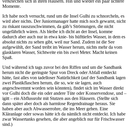
verkriechen sich in ihren Häusern. Hin und wieder ein paar lichtere
Momente.
Ich habe noch versucht, rund um die Insel Gulhi zu schnorcheln, es
wird aber nichts. Der Juniormanager hatte mich noch gewarnt, nicht
zu riskant rauszuschwimmen, da gäb’s Strömungen, die nicht
ungefährlich wären. Als bleibe ich dicht an der Insel, komme
dadurch aber auch nur in etwa knie- bis hüfttiefes Wasser, in dem es
absolut nichts zu sehen gibt, weil nur Sand. Zudem ist die See
aufgewühlt, der Sand treibt im Wasser herum, nichts mehr da vom
glasklaren Wasser, Sichtweite ein bis zwei Meter. Macht keinen
Spaß.
Und während ich tags zuvor bei den Riffen und um die Sandbank
herum nicht die geringste Spur von Dreck oder Abfall entdeckt
hätte, fast alles von tadelloser Natürlichkeit (auf der Sandbank lagen
zwei Plastikflaschen herum, die so, wie sie lagen, auch
angeschwemmt worden sein könnten), findet sich im Wasser direkt
vor Gulhi doch die ein oder andere Tüte oder Konservendose, und –
igitt – ein Abflussrohr mit Stutzen aus den Häusern. (Stellte sich
dann später aber doch als harmlose Regendrainage heraus. Sie
haben aber auch Abwasserrohre, die ins Meer gehen. Eine
Kläranlage oder sowas hätte ich da nämlich nicht entdeckt. Ich habe
zwar Wassertanks gesehen, die aber angeblich nur für Frischwasser
sind.)