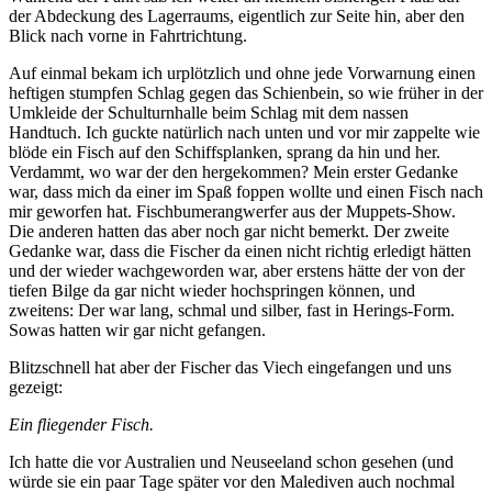
der Abdeckung des Lagerraums, eigentlich zur Seite hin, aber den
Blick nach vorne in Fahrtrichtung.
Auf einmal bekam ich urplötzlich und ohne jede Vorwarnung einen
heftigen stumpfen Schlag gegen das Schienbein, so wie früher in der
Umkleide der Schulturnhalle beim Schlag mit dem nassen
Handtuch. Ich guckte natürlich nach unten und vor mir zappelte wie
blöde ein Fisch auf den Schiffsplanken, sprang da hin und her.
Verdammt, wo war der den hergekommen? Mein erster Gedanke
war, dass mich da einer im Spaß foppen wollte und einen Fisch nach
mir geworfen hat. Fischbumerangwerfer aus der Muppets-Show.
Die anderen hatten das aber noch gar nicht bemerkt. Der zweite
Gedanke war, dass die Fischer da einen nicht richtig erledigt hätten
und der wieder wachgeworden war, aber erstens hätte der von der
tiefen Bilge da gar nicht wieder hochspringen können, und
zweitens: Der war lang, schmal und silber, fast in Herings-Form.
Sowas hatten wir gar nicht gefangen.
Blitzschnell hat aber der Fischer das Viech eingefangen und uns
gezeigt:
Ein fliegender Fisch.
Ich hatte die vor Australien und Neuseeland schon gesehen (und
würde sie ein paar Tage später vor den Malediven auch nochmal