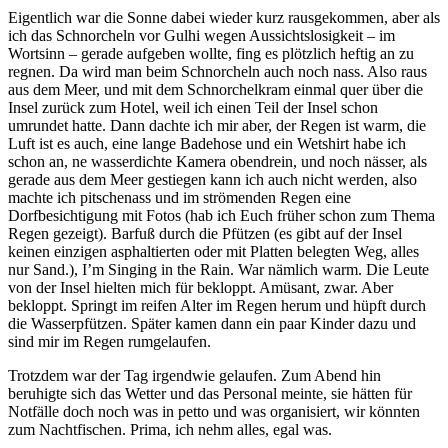
Eigentlich war die Sonne dabei wieder kurz rausgekommen, aber als
ich das Schnorcheln vor Gulhi wegen Aussichtslosigkeit – im
Wortsinn – gerade aufgeben wollte, fing es plötzlich heftig an zu
regnen. Da wird man beim Schnorcheln auch noch nass. Also raus
aus dem Meer, und mit dem Schnorchelkram einmal quer über die
Insel zurück zum Hotel, weil ich einen Teil der Insel schon
umrundet hatte. Dann dachte ich mir aber, der Regen ist warm, die
Luft ist es auch, eine lange Badehose und ein Wetshirt habe ich
schon an, ne wasserdichte Kamera obendrein, und noch nässer, als
gerade aus dem Meer gestiegen kann ich auch nicht werden, also
machte ich pitschenass und im strömenden Regen eine
Dorfbesichtigung mit Fotos (hab ich Euch früher schon zum Thema
Regen gezeigt). Barfuß durch die Pfützen (es gibt auf der Insel
keinen einzigen asphaltierten oder mit Platten belegten Weg, alles
nur Sand.), I’m Singing in the Rain. War nämlich warm. Die Leute
von der Insel hielten mich für bekloppt. Amüsant, zwar. Aber
bekloppt. Springt im reifen Alter im Regen herum und hüpft durch
die Wasserpfützen. Später kamen dann ein paar Kinder dazu und
sind mir im Regen rumgelaufen.
Trotzdem war der Tag irgendwie gelaufen. Zum Abend hin
beruhigte sich das Wetter und das Personal meinte, sie hätten für
Notfälle doch noch was in petto und was organisiert, wir könnten
zum Nachtfischen. Prima, ich nehm alles, egal was.