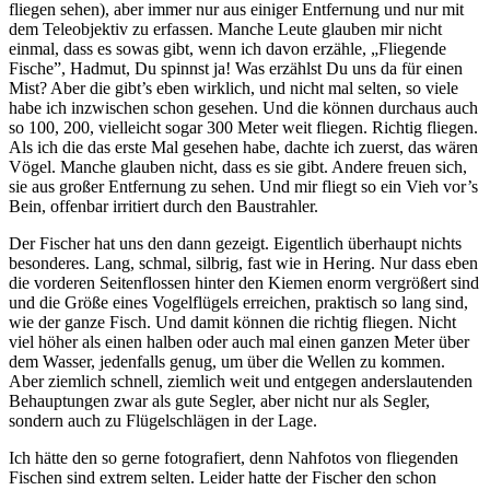
fliegen sehen), aber immer nur aus einiger Entfernung und nur mit
dem Teleobjektiv zu erfassen. Manche Leute glauben mir nicht
einmal, dass es sowas gibt, wenn ich davon erzähle, „Fliegende
Fische”, Hadmut, Du spinnst ja! Was erzählst Du uns da für einen
Mist? Aber die gibt’s eben wirklich, und nicht mal selten, so viele
habe ich inzwischen schon gesehen. Und die können durchaus auch
so 100, 200, vielleicht sogar 300 Meter weit fliegen. Richtig fliegen.
Als ich die das erste Mal gesehen habe, dachte ich zuerst, das wären
Vögel. Manche glauben nicht, dass es sie gibt. Andere freuen sich,
sie aus großer Entfernung zu sehen. Und mir fliegt so ein Vieh vor’s
Bein, offenbar irritiert durch den Baustrahler.
Der Fischer hat uns den dann gezeigt. Eigentlich überhaupt nichts
besonderes. Lang, schmal, silbrig, fast wie in Hering. Nur dass eben
die vorderen Seitenflossen hinter den Kiemen enorm vergrößert sind
und die Größe eines Vogelflügels erreichen, praktisch so lang sind,
wie der ganze Fisch. Und damit können die richtig fliegen. Nicht
viel höher als einen halben oder auch mal einen ganzen Meter über
dem Wasser, jedenfalls genug, um über die Wellen zu kommen.
Aber ziemlich schnell, ziemlich weit und entgegen anderslautenden
Behauptungen zwar als gute Segler, aber nicht nur als Segler,
sondern auch zu Flügelschlägen in der Lage.
Ich hätte den so gerne fotografiert, denn Nahfotos von fliegenden
Fischen sind extrem selten. Leider hatte der Fischer den schon