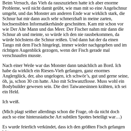
Beim Versuch, das Vieh da rauszuziehen hatte ich aber enorme
Probleme, weil nicht damit geübt, wie man mit so eine Angelschnur
umgeht, und das Monster am anderen Ende war wirklich stark, die
Schnur hat mir dann auch sehr schmerzhaft in meine zarten,
hochsensiblen Informatikerhände geschnitten. Kam mir schon vor
wie Der Alte Mann und das Meer. Der Fischer nahm mir dann die
Schnur ab und meinte, so würde ich den nie rausbekommen, da
würde höchstens die Schnur reißen. Und dann hat der da einen
Tango mit dem Fisch hingelegt, immer wieder nachgegeben und im
richtigen Augenblick gezogen, wenn der Fisch gerade mal
verschnaufen musste.
Nach einer Weile war das Monster dann tatsächlich an Bord. Ich
habe da wirklich ein Riesen-Vieh gefangen, ganz enormes
Anglerglück, der, also ungelogen, ich schwör’s, gut und gerne seine,
öh, ja, schon 30 cm hatte. Also mit Schwanzflosse. Muss wohl ein
Bodybuilder gewesen sein. Die drei Taiwanesinnen krähten, ich sei
ein Held.
Ich weiß.
(Mich plagt seither allerdings schon die Frage, ob da nicht doch
auch so eine hinterasiatische Art subtilen Spottes beteiligt war…)
Es wurde feierlich verkündet, dass ich den größten Fisch gefangen