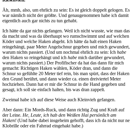
Äh, mmh, also, um ehrlich zu sein: Es ist gleich doppelt gelogen. Es
war nämlich nicht der größte. Und genaugenommen habe ich damit
eigentlich auch gar nichts zu tun gehabt.
Ich hätte da gar nichts gefangen. Weil ich nicht wusste, wie man das
da macht und was da überhaupt wo rumschwimmt und auf welchen
Köder und welche Haken abgeht. Ich hätte da halt einen Haken
reingehängt, paar Meter Angelschnur gegeben und mich gewundert,
warum nichts passiert. (Und um nochmal ehrlich zu sein: Ich
habe
den Haken so reingehängt und ich
habe
mich darüber gewundert,
warum nichts passiert.) Der Profifischer da hat das dann für mich
gemacht: Richtigen Haken wählen, Köder dran, und dann die
Schnur so gefühlte 20 Meter tief rein, bis man spürt, dass der Haken
den Grund berührt, und dann wieder ca. einen dreiviertel Meter
hochziehen. Dann hat er mir die Schnur in die Hand gegeben und
gesagt, ich soll sie einfach halten, bis was dran zappelt.
Zweimal habe ich auf diese Weise auch Kleinvieh gefangen.
Aber dann: Ein Mords-Ruck, und dann richtig Zug und Kraft auf
der Leine.
He, Leute, ich hab den Weißen Hai persönlich am
Haken!
(Und habe dabei insgeheim gehofft, dass ich da nicht nur ne
Klobrille oder ein Fahrrad eingehakt habe.)