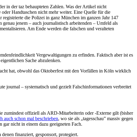
der in der taz behaupteten Zahlen. Was der Artikel nicht
e oder Handtaschen nicht mehr weiter. Eine Quelle für die
hr registrierte die Polizei in ganz München im ganzen Jahr 147
n genau jenem – auch journalistisch arbeitenden – Umfeld als
umentalisieren. Am Ende werden die falschen und veralteten
emdenfeindlichkeit Vergewaltigungen zu erfinden. Faktisch aber ist es
 eigentlichen Sache abzulenken.
acht hat, obwohl das Oktoberfest mit den Vorfällen in Köln wirklich
 journal – systematisch und gezielt Falschinformationen verbreitet
zumindest offiziell als ARD-Mitarbeiterin oder -Externe gilt (bisher
ch auch schon mal beschrieben
, wo sie als „tagesschau” massiv gegen
on gar nicht in einem dazu geeigneten Fach.
enen finanziert, gesponsort, protegiert.