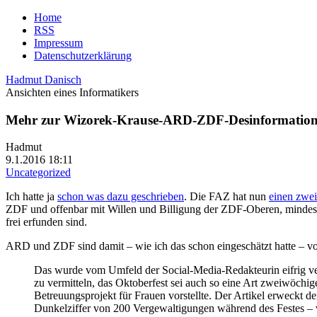
Home
RSS
Impressum
Datenschutzerklärung
Hadmut Danisch
Ansichten eines Informatikers
Mehr zur Wizorek-Krause-ARD-ZDF-Desinformatio
Hadmut
9.1.2016 18:11
Uncategorized
Ich hatte ja
schon was dazu geschrieben
. Die FAZ hat nun
einen zwei
ZDF und offenbar mit Willen und Billigung der ZDF-Oberen, mindeste
frei erfunden sind.
ARD und ZDF sind damit – wie ich das schon eingeschätzt hatte – vo
Das wurde vom Umfeld der Social-Media-Redakteurin eifrig verb
zu vermitteln, das Oktoberfest sei auch so eine Art zweiwöchige
Betreuungsprojekt für Frauen vorstellte. Der Artikel erweckt d
Dunkelziffer von 200 Vergewaltigungen während des Festes – 