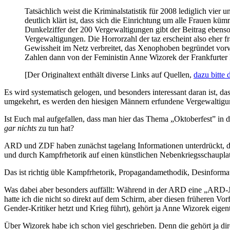
Tatsächlich weist die Kriminalstatistik für 2008 lediglich vier
deutlich klärt ist, dass sich die Einrichtung um alle Frauen k
Dunkelziffer der 200 Vergewaltigungen gibt der Beitrag ebenso n
Vergewaltigungen. Die Horrorzahl der taz erscheint also eher 
Gewissheit im Netz verbreitet, das Xenophoben begründet vorwi
Zahlen dann von der Feministin Anne Wizorek der Frankfurter
[Der Originaltext enthält diverse Links auf Quellen,
dazu bitte 
Es wird systematisch gelogen, und besonders interessant daran ist, da
umgekehrt, es werden den hiesigen Männern erfundene Vergewaltigung
Ist Euch mal aufgefallen, dass man hier das Thema „Oktoberfest” in 
gar nichts
zu tun hat?
ARD und ZDF haben zunächst tagelang Informationen unterdrückt, dan
und durch Kampfrhetorik auf einen künstlichen Nebenkriegsschauplat
Das ist richtig üble Kampfrhetorik, Propagandamethodik, Desinformati
Was dabei aber besonders auffällt: Während in der ARD eine „ARD-Jou
hatte ich die nicht so direkt auf dem Schirm, aber diesen früheren Vo
Gender-Kritiker hetzt und Krieg führt), gehört ja Anne Wizorek eigent
Über Wizorek habe ich schon viel geschrieben. Denn die gehört ja dir