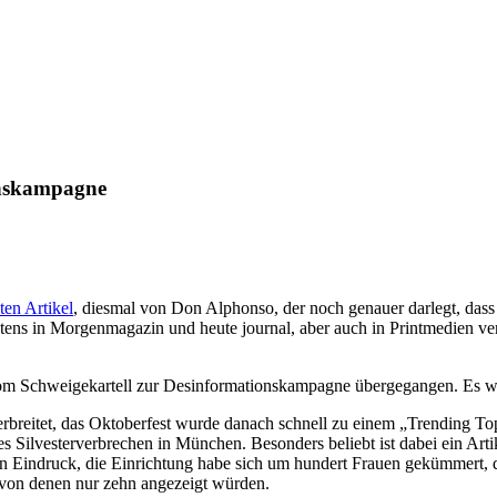
nskampagne
ten Artikel
,
diesmal von Don Alphonso, der noch genauer darlegt, das
ns in Morgenmagazin und heute journal, aber auch in Printmedien verbr
m Schweigekartell zur Desinformationskampagne übergegangen. Es wird
reitet, das Oktoberfest wurde danach schnell zu einem „Trending Topi
s Silvesterverbrechen in München. Besonders beliebt ist dabei ein Arti
en Eindruck, die Einrichtung habe sich um hundert Frauen gekümmert, di
von denen nur zehn angezeigt würden.