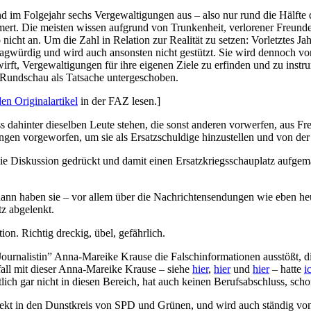
 und im Folgejahr sechs Vergewaltigungen aus – also nur rund die Hälfte 
ümmert. Die meisten wissen aufgrund von Trunkenheit, verlorener Freund
icht an. Um die Zahl in Relation zur Realität zu setzen: Vorletztes Ja
fragwürdig und wird auch ansonsten nicht gestützt. Sie wird dennoch vo
rft, Vergewaltigungen für ihre eigenen Ziele zu erfinden und zu instr
 Rundschau als Tatsache untergeschoben.
den Originalartikel
in der FAZ lesen.]
ss dahinter dieselben Leute stehen, die sonst anderen vorwerfen, aus Fr
en vorgeworfen, um sie als Ersatzschuldige hinzustellen und von der
die Diskussion gedrückt und damit einen Ersatzkriegsschauplatz aufgem
n haben sie – vor allem über die Nachrichtensendungen wie eben heute
z abgelenkt.
on. Richtig dreckig, übel, gefährlich.
rnalistin” Anna-Mareike Krause die Falschinformationen ausstößt, die 
rfall mit dieser Anna-Mareike Krause – siehe
hier
,
hier
und
hier
– hatte
i
lich gar nicht in diesen Bereich, hat auch keinen Berufsabschluss, sch
ekt in den Dunstkreis von SPD und Grünen, und wird auch ständig von d