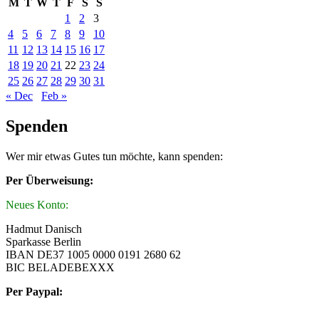
M
T
W
T
F
S
S
1
2
3
4
5
6
7
8
9
10
11
12
13
14
15
16
17
18
19
20
21
22
23
24
25
26
27
28
29
30
31
« Dec
Feb »
Spenden
Wer mir etwas Gutes tun möchte, kann spenden:
Per Überweisung:
Neues Konto:
Hadmut Danisch
Sparkasse Berlin
IBAN DE37 1005 0000 0191 2680 62
BIC BELADEBEXXX
Per Paypal: