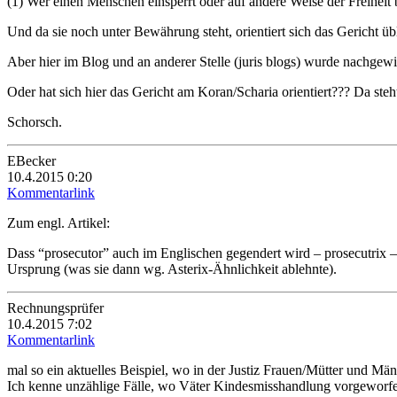
(1) Wer einen Menschen einsperrt oder auf andere Weise der Freiheit be
Und da sie noch unter Bewährung steht, orientiert sich das Gericht 
Aber hier im Blog und an anderer Stelle (juris blogs) wurde nachgew
Oder hat sich hier das Gericht am Koran/Scharia orientiert??? Da st
Schorsch.
EBecker
10.4.2015 0:20
Kommentarlink
Zum engl. Artikel:
Dass “prosecutor” auch im Englischen gegendert wird – prosecutrix – i
Ursprung (was sie dann wg. Asterix-Ähnlichkeit ablehnte).
Rechnungsprüfer
10.4.2015 7:02
Kommentarlink
mal so ein aktuelles Beispiel, wo in der Justiz Frauen/Mütter und Mä
Ich kenne unzählige Fälle, wo Väter Kindesmisshandlung vorgeworfe