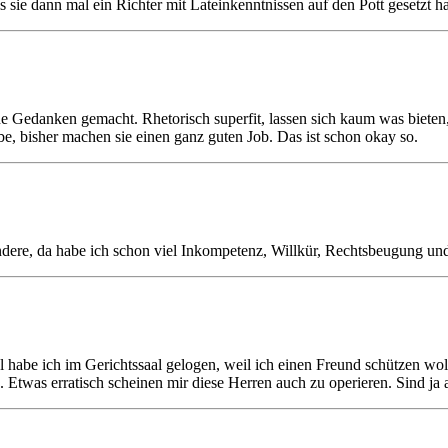
is sie dann mal ein Richter mit Lateinkenntnissen auf den Pott gesetzt 
ne Gedanken gemacht. Rhetorisch superfit, lassen sich kaum was bieten,
be, bisher machen sie einen ganz guten Job. Das ist schon okay so.
ere, da habe ich schon viel Inkompetenz, Willkür, Rechtsbeugung und a
abe ich im Gerichtssaal gelogen, weil ich einen Freund schützen wollte
n. Etwas erratisch scheinen mir diese Herren auch zu operieren. Sind ja 