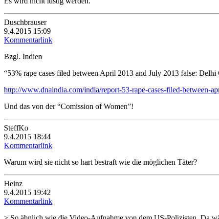
Es wird nicht lustig werden.
Duschbrauser
9.4.2015 15:09
Kommentarlink
Bzgl. Indien
“53% rape cases filed between April 2013 and July 2013 false: Del
http://www.dnaindia.com/india/report-53-rape-cases-filed-between-
Und das von der “Comission of Women”!
SteffKo
9.4.2015 18:44
Kommentarlink
Warum wird sie nicht so hart bestraft wie die möglichen Täter?
Heinz
9.4.2015 19:42
Kommentarlink
> So ähnlich wie die Video-Aufnahme von dem US-Polizisten. Da wär’