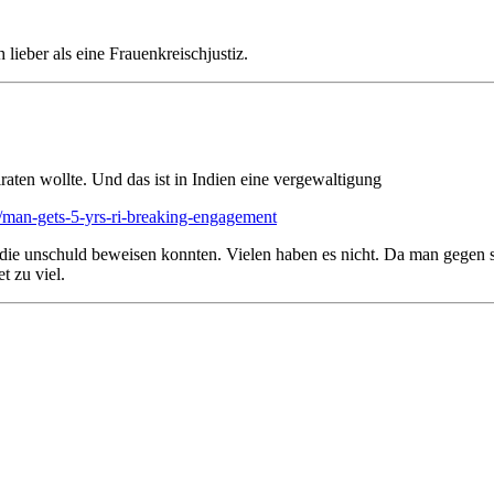
lieber als eine Frauenkreischjustiz.
eiraten wollte. Und das ist in Indien eine vergewaltigung
e/man-gets-5-yrs-ri-breaking-engagement
ie unschuld beweisen konnten. Vielen haben es nicht. Da man gegen stat
 zu viel.