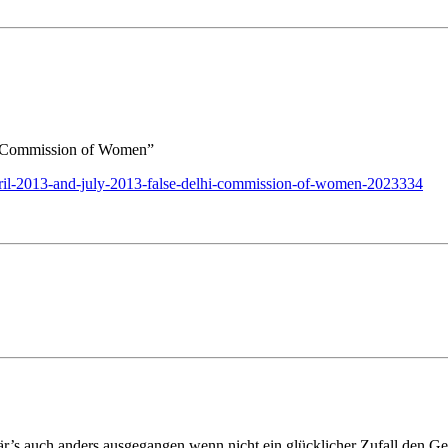
hi Commission of Women”
april-2013-and-july-2013-false-delhi-commission-of-women-2023334
s auch anders ausgegangen wenn nicht ein glücklicher Zufall den Geg