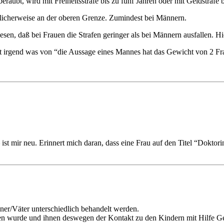
raubt, wird mit Freiheitsstrafe bis zu fünf Jahren oder mit Geldstrafe b
üblicherweise an der oberen Grenze. Zumindest bei Männern.
iesen, daß bei Frauen die Strafen geringer als bei Männern ausfallen.
eht irgend was von “die Aussage eines Mannes hat das Gewicht von 2 Fr
st mir neu. Erinnert mich daran, dass eine Frau auf den Titel “Doktori
nner/Väter unterschiedlich behandelt werden.
n wurde und ihnen deswegen der Kontakt zu den Kindern mit Hilfe Ge