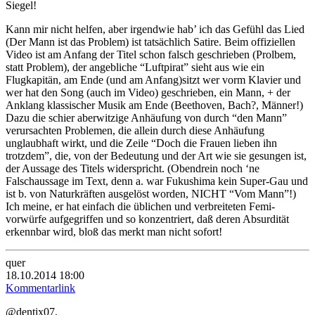
Siegel!
Kann mir nicht helfen, aber irgendwie hab’ ich das Gefühl das Lied
(Der Mann ist das Problem) ist tatsächlich Satire. Beim offiziellen
Video ist am Anfang der Titel schon falsch geschrieben (Prolbem,
statt Problem), der angebliche “Luftpirat” sieht aus wie ein
Flugkapitän, am Ende (und am Anfang)sitzt wer vorm Klavier und
wer hat den Song (auch im Video) geschrieben, ein Mann, + der
Anklang klassischer Musik am Ende (Beethoven, Bach?, Männer!)
Dazu die schier aberwitzige Anhäufung von durch “den Mann”
verursachten Problemen, die allein durch diese Anhäufung
unglaubhaft wirkt, und die Zeile “Doch die Frauen lieben ihn
trotzdem”, die, von der Bedeutung und der Art wie sie gesungen ist,
der Aussage des Titels widerspricht. (Obendrein noch ‘ne
Falschaussage im Text, denn a. war Fukushima kein Super-Gau und
ist b. von Naturkräften ausgelöst worden, NICHT “Vom Mann”!)
Ich meine, er hat einfach die üblichen und verbreiteten Femi-
vorwürfe aufgegriffen und so konzentriert, daß deren Absurdität
erkennbar wird, bloß das merkt man nicht sofort!
quer
18.10.2014 18:00
Kommentarlink
@dentix07,