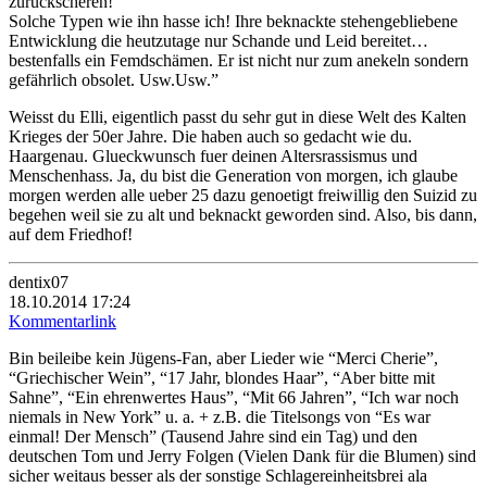
zurückscheren!
Solche Typen wie ihn hasse ich! Ihre beknackte stehengebliebene
Entwicklung die heutzutage nur Schande und Leid bereitet…
bestenfalls ein Femdschämen. Er ist nicht nur zum anekeln sondern
gefährlich obsolet. Usw.Usw.”
Weisst du Elli, eigentlich passt du sehr gut in diese Welt des Kalten
Krieges der 50er Jahre. Die haben auch so gedacht wie du.
Haargenau. Glueckwunsch fuer deinen Altersrassismus und
Menschenhass. Ja, du bist die Generation von morgen, ich glaube
morgen werden alle ueber 25 dazu genoetigt freiwillig den Suizid zu
begehen weil sie zu alt und beknackt geworden sind. Also, bis dann,
auf dem Friedhof!
dentix07
18.10.2014 17:24
Kommentarlink
Bin beileibe kein Jügens-Fan, aber Lieder wie “Merci Cherie”,
“Griechischer Wein”, “17 Jahr, blondes Haar”, “Aber bitte mit
Sahne”, “Ein ehrenwertes Haus”, “Mit 66 Jahren”, “Ich war noch
niemals in New York” u. a. + z.B. die Titelsongs von “Es war
einmal! Der Mensch” (Tausend Jahre sind ein Tag) und den
deutschen Tom und Jerry Folgen (Vielen Dank für die Blumen) sind
sicher weitaus besser als der sonstige Schlagereinheitsbrei ala