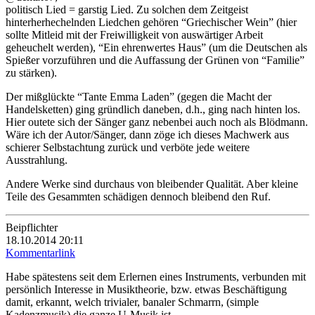
politisch Lied = garstig Lied. Zu solchen dem Zeitgeist
hinterherhechelnden Liedchen gehören “Griechischer Wein” (hier
sollte Mitleid mit der Freiwilligkeit von auswärtiger Arbeit
geheuchelt werden), “Ein ehrenwertes Haus” (um die Deutschen als
Spießer vorzuführen und die Auffassung der Grünen von “Familie”
zu stärken).
Der mißglückte “Tante Emma Laden” (gegen die Macht der
Handelsketten) ging gründlich daneben, d.h., ging nach hinten los.
Hier outete sich der Sänger ganz nebenbei auch noch als Blödmann.
Wäre ich der Autor/Sänger, dann zöge ich dieses Machwerk aus
schierer Selbstachtung zurück und verböte jede weitere
Ausstrahlung.
Andere Werke sind durchaus von bleibender Qualität. Aber kleine
Teile des Gesammten schädigen dennoch bleibend den Ruf.
Beipflichter
18.10.2014 20:11
Kommentarlink
Habe spätestens seit dem Erlernen eines Instruments, verbunden mit
persönlich Interesse in Musiktheorie, bzw. etwas Beschäftigung
damit, erkannt, welch trivialer, banaler Schmarrn, (simple
Kadenzmusik) die ganze U-Musik ist.