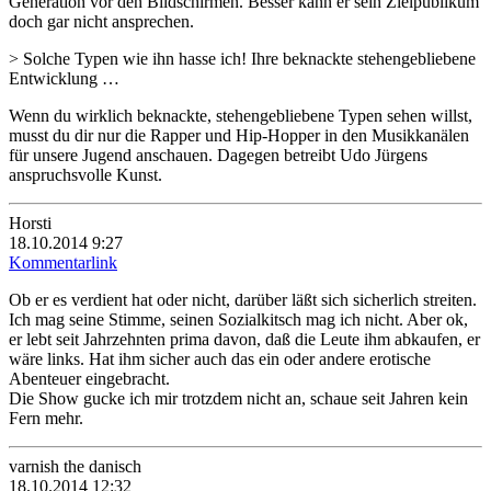
Generation vor den Bildschirmen. Besser kann er sein Zielpublikum
doch gar nicht ansprechen.
> Solche Typen wie ihn hasse ich! Ihre beknackte stehengebliebene
Entwicklung …
Wenn du wirklich beknackte, stehengebliebene Typen sehen willst,
musst du dir nur die Rapper und Hip-Hopper in den Musikkanälen
für unsere Jugend anschauen. Dagegen betreibt Udo Jürgens
anspruchsvolle Kunst.
Horsti
18.10.2014 9:27
Kommentarlink
Ob er es verdient hat oder nicht, darüber läßt sich sicherlich streiten.
Ich mag seine Stimme, seinen Sozialkitsch mag ich nicht. Aber ok,
er lebt seit Jahrzehnten prima davon, daß die Leute ihm abkaufen, er
wäre links. Hat ihm sicher auch das ein oder andere erotische
Abenteuer eingebracht.
Die Show gucke ich mir trotzdem nicht an, schaue seit Jahren kein
Fern mehr.
varnish the danisch
18.10.2014 12:32