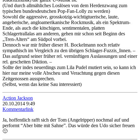
(Und durch allmähliches Loslösen von dem Herdenzwang zum
typischen bundesdeutschen Pop-Fan-Lolly zu werden)
Sowohl die aggressive, grosskotzig-wichtigtuerische, laute,
angeberische, angloamerikanische Rockmusik, als ein Spektrum-
Ende, als auch die kitschigen, sentimentalen, platten
Schlagertrallalas am anderen, gehen mir schon seit Beginn des
„Tren-Alters“ am Südpol vorbei.
Dennoch war mir früher dieser H. Bockelmann noch relativ
sympathisch im Vergleich zu den übrigen Schlager-Fuzzis_Innen. –
Das aufgrund seiner früher rel. vernünftigen Auslassungen und einer
rel. gescheiten Diktion. –
Sollte der indes neuerdings zum Lila Pudel mutiert sein, so kann ich
hier nur meine volle Abscheu und Verachtung gegen diesen
Zeitgenossen aussprechen.
(Selbst, wenn das keine Sau interessiert)
Action Jackson
20.10.2014 9:49
Kommentarlink
Ja, hoffentlich rafft sich der Tom (Angelripper) nochmal auf und
performt “Aber bitte mit Sahne”. Das würde den Udo sicher freuen
🙂