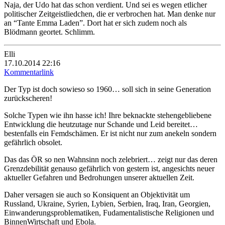
Naja, der Udo hat das schon verdient. Und sei es wegen etlicher
politischer Zeitgeistliedchen, die er verbrochen hat. Man denke nur
an “Tante Emma Laden”. Dort hat er sich zudem noch als
Blödmann geortet. Schlimm.
Elli
17.10.2014 22:16
Kommentarlink
Der Typ ist doch sowieso so 1960… soll sich in seine Generation
zurückscheren!
Solche Typen wie ihn hasse ich! Ihre beknackte stehengebliebene
Entwicklung die heutzutage nur Schande und Leid bereitet…
bestenfalls ein Femdschämen. Er ist nicht nur zum anekeln sondern
gefährlich obsolet.
Das das ÖR so nen Wahnsinn noch zelebriert… zeigt nur das deren
Grenzdebilität genauso gefährlich von gestern ist, angesichts neuer
aktueller Gefahren und Bedrohungen unserer aktuellen Zeit.
Daher versagen sie auch so Konsiquent an Objektivität um
Russland, Ukraine, Syrien, Lybien, Serbien, Iraq, Iran, Georgien,
Einwanderungsproblematiken, Fudamentalistische Religionen und
BinnenWirtschaft und Ebola.