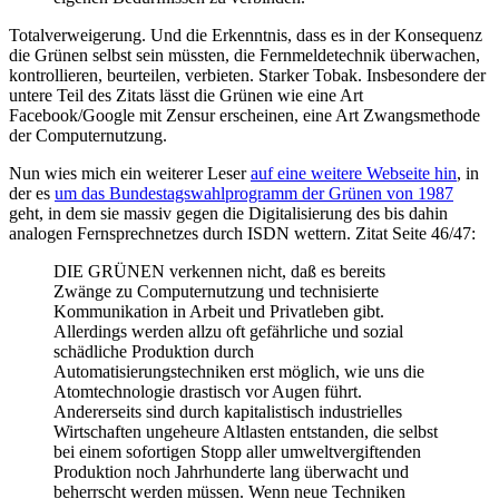
Totalverweigerung. Und die Erkenntnis, dass es in der Konsequenz
die Grünen selbst sein müssten, die Fernmeldetechnik überwachen,
kontrollieren, beurteilen, verbieten. Starker Tobak. Insbesondere der
untere Teil des Zitats lässt die Grünen wie eine Art
Facebook/Google mit Zensur erscheinen, eine Art Zwangsmethode
der Computernutzung.
Nun wies mich ein weiterer Leser
auf eine weitere Webseite hin
, in
der es
um das Bundestagswahlprogramm der Grünen von 1987
geht, in dem sie massiv gegen die Digitalisierung des bis dahin
analogen Fernsprechnetzes durch ISDN wettern. Zitat Seite 46/47:
DIE GRÜNEN verkennen nicht, daß es bereits
Zwänge zu Computernutzung und technisierte
Kommunikation in Arbeit und Privatleben gibt.
Allerdings werden allzu oft gefährliche und sozial
schädliche Produktion durch
Automatisierungstechniken erst möglich, wie uns die
Atomtechnologie drastisch vor Augen führt.
Andererseits sind durch kapitalistisch industrielles
Wirtschaften ungeheure Altlasten entstanden, die selbst
bei einem sofortigen Stopp aller umweltvergiftenden
Produktion noch Jahrhunderte lang überwacht und
beherrscht werden müssen. Wenn neue Techniken