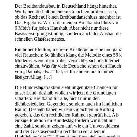
Der Breitbandausbau in Deutschland hängt hinterher.
Wir haben deshalb in einem Gutachten prüfen lassen,
ob das Recht auf einen Breitbandanschluss machbar ist.
Das Ergebnis: Wir fordern einen Breitbandschluss von
6 Mbit/s für jeden Haushalt. Aber nicht nur diese
Basisversorgung ist nötig, sondern auch der Ausbau des
schnellen Glasfasernetzes.
Ein hoher Pfeifton, mehrere Knattergeräusche und ganz
viel Rauschen: So ähnlich klang die Melodie eines 56 k
Modems, wenn man früher versuchte, sich ins Internet
einzuwählen. Was für viele Deutsche schon den Hauch
von „Damals, als…“ hat, ist für andere noch immer
lästiger Alltag. […]
Die Bundestagsfraktion sieht ungenutzte Chancen für
unser Land, deshalb wollen wir jetzt die Grundlagen
schaffen: Breitband für alle, nicht nur in den
dichtbesiedelten Gegenden, sondern auch im ländlichen
Raum. Deshalb haben wir ein Gutachten in Auftrag
gegeben, das den rechtlichen Rahmen geprüft hat. Als
einzige Fraktion im Bundestag fordern wir nicht nur
eine Zahl, sondern zeigen auf, wie ein Universaldienst
und der Glasfaserausbau rechtlich (vor allem in
Hinblick auf die EU-Ebene) und finanziell ausgestaltet