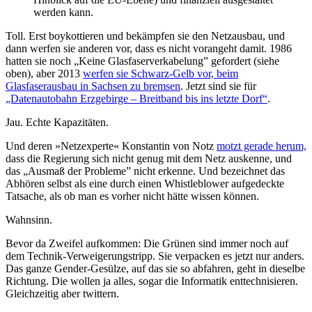
werden kann.
Toll. Erst boykottieren und bekämpfen sie den Netzausbau, und
dann werfen sie anderen vor, dass es nicht vorangeht damit. 1986
hatten sie noch „Keine Glasfaserverkabelung” gefordert (siehe
oben), aber 2013
werfen sie Schwarz-Gelb vor, beim
Glasfaserausbau in Sachsen zu bremsen
. Jetzt sind sie für
„Datenautobahn Erzgebirge – Breitband bis ins letzte Dorf“
.
Jau. Echte Kapazitäten.
Und deren »Netzexperte« Konstantin von Notz
motzt gerade herum,
dass die Regierung sich nicht genug mit dem Netz auskenne, und
das „Ausmaß der Probleme” nicht erkenne. Und bezeichnet das
Abhören selbst als eine durch einen Whistleblower aufgedeckte
Tatsache, als ob man es vorher nicht hätte wissen können.
Wahnsinn.
Bevor da Zweifel aufkommen: Die Grünen sind immer noch auf
dem Technik-Verweigerungstripp. Sie verpacken es jetzt nur anders.
Das ganze Gender-Gesülze, auf das sie so abfahren, geht in dieselbe
Richtung. Die wollen ja alles, sogar die Informatik enttechnisieren.
Gleichzeitig aber twittern.