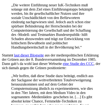
„Die weitere Einführung neuer IuK-Techniken muß
solange mit dem Ziel eines Einführungstopps bekämpft
werden, bis ihr gesellschaftlicher Nutzen und ihre
soziale Unschädlichkeit von den Befürwortern
eindeutig nachgewiesen sind. Jedoch auch schon eine
spürbare Behinderung der Herrschenden bei der
Computerisierung der Gesellschaft und der Schaffung
des ›Modell- und Testmarktes Bundesrepublik‹ hilft
Schaden abzuwenden und trägt zur Entwicklung von
kritischem Bewußtsein und politischer
Handlungsbereitschaft in der Bevölkerung bei.“
Stammt
laut dieser Blogseite
aus der medienpolitischen Erklärung
der Grünen aus der 8. Bundesversammlung im Dezember 1985.
Dann gab’s da wohl laut dieser Webseite
eine Studie des CCC
, der
sich damals gegen die Grünen positionierte:
„Wir hoffen, daß diese Studie dazu beiträgt, endlich aus
der Sackgasse der weitverbreiteten Totalverweigerung
herauszukommen und auf dem Gebiet der
Computernutzung ähnlich zu experimentieren, wie dies
in den 70er Jahren, mit dem Medium Video in den
sogenannten ›Medienläden‹ geschehen ist. […] Es gibt
absolut keine Chance, Fernmelde-Techniken zu