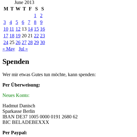
June 2013
M
T
W
T
F
S
S
1
2
3
4
5
6
7
8
9
10
11
12
13
14
15
16
17
18
19
20
21
22
23
24
25
26
27
28
29
30
« May
Jul »
Spenden
Wer mir etwas Gutes tun möchte, kann spenden:
Per Überweisung:
Neues Konto:
Hadmut Danisch
Sparkasse Berlin
IBAN DE37 1005 0000 0191 2680 62
BIC BELADEBEXXX
Per Paypal: