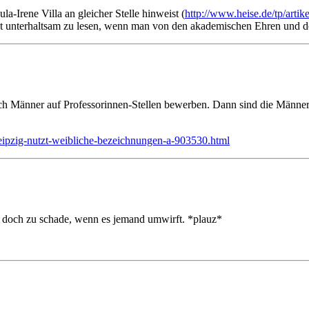
la-Irene Villa an gleicher Stelle hinweist (
http://www.heise.de/tp/artik
t unterhaltsam zu lesen, wenn man von den akademischen Ehren und de
h Männer auf Professorinnen-Stellen bewerben. Dann sind die Männer n
leipzig-nutzt-weibliche-bezeichnungen-a-903530.html
 doch zu schade, wenn es jemand umwirft. *plauz*