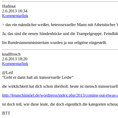
Hadmut
2.6.2013 16:34
Kommentarlink
> das ein männlicher weißer, heterosexueller Mann mit Atheistischer
Ja, das sind die neuen Sündenböcke und die Trampelgruppe. Feindbil
Im Bundesinnenministerium wurden ja nur religiöse eingestellt.
knallfrosch
2.6.2013 18:20
Kommentarlink
@Leif
“Geht er dann halt als transsexuelle Lesbe”
die wirklichkeit hat dich schon überholt. heute ist mensch transsexuell
http://lenaschimmel.de/wordpress/index.php/2013/coming-out-etwas-a
ist doch toll, wie diese leute, die doch eigentlich die kategorien sche
BTT