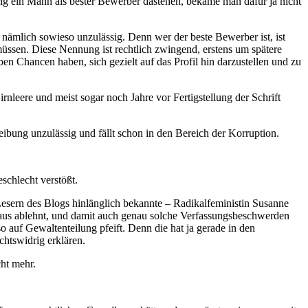
rig ein Mann als bester Bewerber dastehen, bekäme man dafür ja nicht
 nämlich sowieso unzulässig. Denn wer der beste Bewerber ist, ist
müssen. Diese Nennung ist rechtlich zwingend, erstens um spätere
en Chancen haben, sich gezielt auf das Profil hin darzustellen und zu
irnleere und meist sogar noch Jahre vor Fertigstellung der Schrift
eibung unzulässig und fällt schon in den Bereich der Korruption.
schlecht verstößt.
Lesern des Blogs hinlänglich bekannte – Radikalfeministin Susanne
heraus ablehnt, und damit auch genau solche Verfassungsbeschwerden
o auf Gewaltenteilung pfeift. Denn die hat ja gerade in den
chtswidrig erklären.
cht mehr.