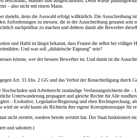
rauen beschränkt, Männer sind ausgeschlossen. Denn würde planungswid
tzt – also nicht mit einem Mann.
 dasteht, denn die Auswahl erfolgt willkürlich. Die Ausschreibung ist
d den Anforderungen zu messen, die in der Ausschreibung genannt sein 
htlich nachprüfbar zu machen und drittens damit alle Bewerber dieselb
ion und Habil ist längst bekannt, dass Frauen die selbst bei völliger H
telmühlen. Und was soll „didaktische Eignung” sein?
messen könnte, wer der bessere Bewerber ist. Und damit ist die Ausschr
v gegen Art. 33 Abs. 2 GG und das Verbot der Benachteiligung durch Ge
ür Hochschulen und Arbeitsrecht zuständige Verfassungsrichterin die – 
ichterliche Unterwanderung propagiert und gleiche Rechte für Alle rund
 agiert – Exekutive, Legislative/Regierung und eben Rechtsprechung, als
 wird sie wohl kaum als Richterin ihre eigene Korruptionssuppe für re
 nicht zerstört, sondern bereits zerstört hat. Der Staat funktioniert ni
ert und sabotiert.)