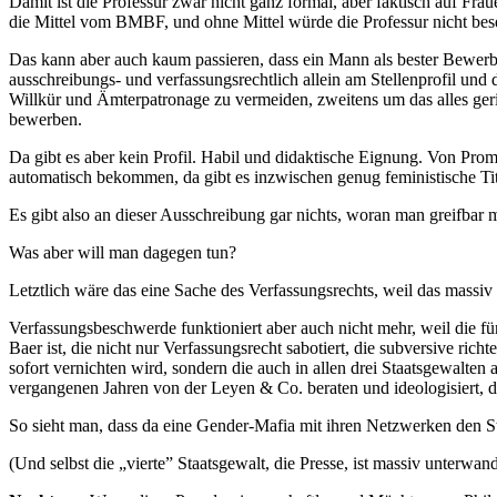
Damit ist die Professur zwar nicht ganz formal, aber faktisch auf F
die Mittel vom BMBF, und ohne Mittel würde die Professur nicht bese
Das kann aber auch kaum passieren, dass ein Mann als bester Bewerber
ausschreibungs- und verfassungsrechtlich allein am Stellenprofil un
Willkür und Ämterpatronage zu vermeiden, zweitens um das alles geric
bewerben.
Da gibt es aber kein Profil. Habil und didaktische Eignung. Von Promot
automatisch bekommen, da gibt es inzwischen genug feministische Ti
Es gibt also an dieser Ausschreibung gar nichts, woran man greifbar 
Was aber will man dagegen tun?
Letztlich wäre das eine Sache des Verfassungsrechts, weil das massi
Verfassungsbeschwerde funktioniert aber auch nicht mehr, weil die f
Baer ist, die nicht nur Verfassungsrecht sabotiert, die subversive r
sofort vernichten wird, sondern die auch in allen drei Staatsgewalten
vergangenen Jahren von der Leyen & Co. beraten und ideologisiert, da
So sieht man, dass da eine Gender-Mafia mit ihren Netzwerken den Staat
(Und selbst die „vierte” Staatsgewalt, die Presse, ist massiv unterwand