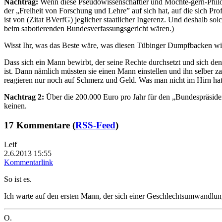
Nachtrag:
Wenn diese Pseudowissenschaftler und Möchte-gern-Philos
der „Freiheit von Forschung und Lehre” auf sich hat, auf die sich Pro
ist von (Zitat BVerfG) jeglicher staatlicher Ingerenz. Und deshalb s
beim sabotierenden Bundesverfassungsgericht wären.)
Wisst Ihr, was das Beste wäre, was diesen Tübinger Dumpfbacken wi
Dass sich ein Mann bewirbt, der seine Rechte durchsetzt und sich den
ist. Dann nämlich müssten sie einen Mann einstellen und ihn selber z
reagieren nur noch auf Schmerz und Geld. Was man nicht im Hirn hat
Nachtrag 2:
Über die 200.000 Euro pro Jahr für den „Bundespräsident
keinen.
17 Kommentare (
RSS-Feed
)
Leif
2.6.2013 15:55
Kommentarlink
So ist es.
Ich warte auf den ersten Mann, der sich einer Geschlechtsumwandlun
O.