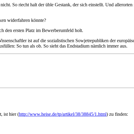
icht. So riecht halt der üble Gestank, der sich einstellt. Und allerorten
ken widerfahren könnte?
ich den ersten Platz im Bewerberumfeld holt.
Wissenschaftler ist auf die sozialistischen Sowjetrepubliken der europä
usfüllen: So tun als ob. So sieht das Endstadium nämlich immer aus.
ist hier (
http://www.heise.de/tp/artikel/38/38845/1.html
) zu finden: