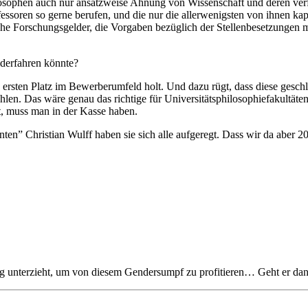
ophen auch nur ansatzweise Ahnung von Wissenschaft und deren verfa
fessoren so gerne berufen, und die nur die allerwenigsten von ihnen kap
olche Forschungsgelder, die Vorgaben bezüglich der Stellenbesetzungen
derfahren könnte?
 ersten Platz im Bewerberumfeld holt. Und dazu rügt, dass diese geschl
ahlen. Das wäre genau das richtige für Universitätsphilosophiefakultät
, muss man in der Kasse haben.
en” Christian Wulff haben sie sich alle aufgeregt. Dass wir da aber 20
g unterzieht, um von diesem Gendersumpf zu profitieren… Geht er dann