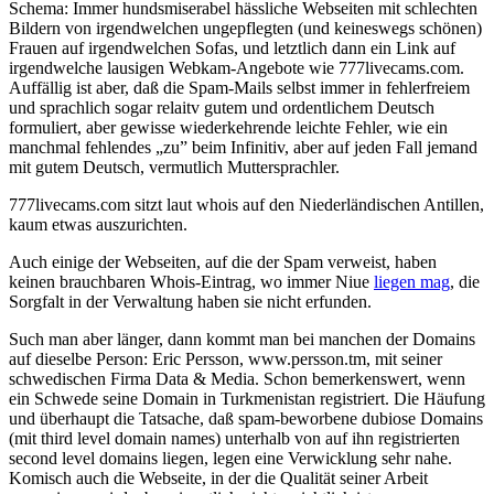
Schema: Immer hundsmiserabel hässliche Webseiten mit schlechten
Bildern von irgendwelchen ungepflegten (und keineswegs schönen)
Frauen auf irgendwelchen Sofas, und letztlich dann ein Link auf
irgendwelche lausigen Webkam-Angebote wie 777livecams.com.
Auffällig ist aber, daß die Spam-Mails selbst immer in fehlerfreiem
und sprachlich sogar relaitv gutem und ordentlichem Deutsch
formuliert, aber gewisse wiederkehrende leichte Fehler, wie ein
manchmal fehlendes „zu” beim Infinitiv, aber auf jeden Fall jemand
mit gutem Deutsch, vermutlich Muttersprachler.
777livecams.com sitzt laut whois auf den Niederländischen Antillen,
kaum etwas auszurichten.
Auch einige der Webseiten, auf die der Spam verweist, haben
keinen brauchbaren Whois-Eintrag, wo immer Niue
liegen mag
, die
Sorgfalt in der Verwaltung haben sie nicht erfunden.
Such man aber länger, dann kommt man bei manchen der Domains
auf dieselbe Person: Eric Persson, www.persson.tm, mit seiner
schwedischen Firma Data & Media. Schon bemerkenswert, wenn
ein Schwede seine Domain in Turkmenistan registriert. Die Häufung
und überhaupt die Tatsache, daß spam-beworbene dubiose Domains
(mit third level domain names) unterhalb von auf ihn registrierten
second level domains liegen, legen eine Verwicklung sehr nahe.
Komisch auch die Webseite, in der die Qualität seiner Arbeit