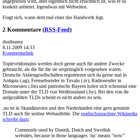
angepriesen wird, aber eigentlich nicht ersichtlich ist, was er so
konkret anbietet. Irgendwas mit Webseiten.
Fragt sich, wann dem mal einer das Handwerk legt.
2 Kommentare (
RSS-Feed
)
dustbunny
8.11.2009 14:33
Kommentarlink
Topleveldomains werden doch gerne auch für andere Zwecke
gebraucht, als die für die sie ursprünglich vorgesehen waren.
Deutsche Aktiengesellschaften registrieren sich da gerne mal in
Antigua (.ag), Fernsehsender in Tuvalu (.tv), Radiosender in
Micronesien (.fm) und patriotische Bayern holen sich schonmal eine
Domain unter der TLD von Weißrussland (.by). Bei den von dir
aufgezählten TLDs scheint es nicht anders zu sein.
.nu ist in Skandinavien und den Niederlanden eine gern genutzte
TLD auch für seriöse Webauftritte. Die
englischsprachige Wikipedia
schreibt dazu
:
Commonly used by Danish, Dutch and Swedish
websites, because in those languages ‘nu’ means “now”