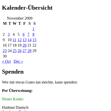
Kalender-Übersicht
November 2009
M
T
W
T
F
S
S
1
2
3
4
5
6
7
8
9
10
11
12
13
14
15
16
17
18
19
20
21
22
23
24
25
26
27
28
29
30
« Oct
Dec »
Spenden
Wer mir etwas Gutes tun möchte, kann spenden:
Per Überweisung:
Neues Konto:
Hadmut Danisch