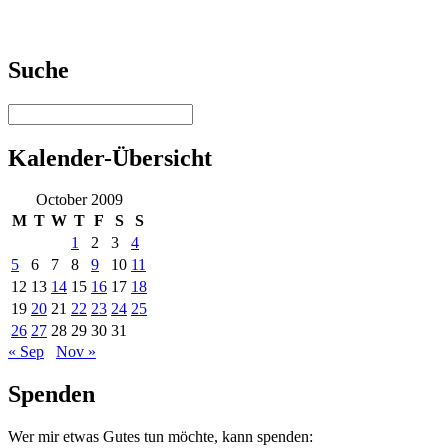
Suche
Kalender-Übersicht
October 2009
M
T
W
T
F
S
S
1
2
3
4
5
6
7
8
9
10
11
12
13
14
15
16
17
18
19
20
21
22
23
24
25
26
27
28
29
30
31
« Sep
Nov »
Spenden
Wer mir etwas Gutes tun möchte, kann spenden: