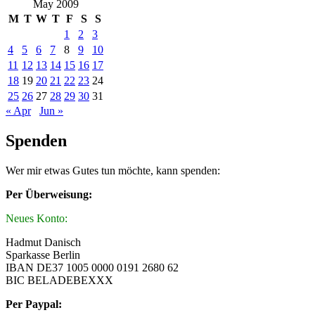
May 2009
M
T
W
T
F
S
S
1
2
3
4
5
6
7
8
9
10
11
12
13
14
15
16
17
18
19
20
21
22
23
24
25
26
27
28
29
30
31
« Apr
Jun »
Spenden
Wer mir etwas Gutes tun möchte, kann spenden:
Per Überweisung:
Neues Konto:
Hadmut Danisch
Sparkasse Berlin
IBAN DE37 1005 0000 0191 2680 62
BIC BELADEBEXXX
Per Paypal: