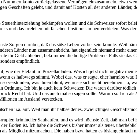
inem Nummernkonto zurückgelassene Vermögen einzusammeln, etwa wen
en Geschäften gelebt, und damit auf Kosten all der anderen Länder, 
ie Steuerhinterziehung bekämpfen wollen und die Schweizer sofort belei
s und das Irreleiten mit falschen Positionslampen verbieten. Was der
rnste Sorgen darüber, daß das süße Leben vorbei sein könnte. Weil näm
deren Länder nun zusammenbricht, hat eigentlich niemand mehr einen 
Leute ihr Geld abheben, bekommen die heftige Probleme. Falls sie das 
esonders empfindlich.
 wie der Elefant im Porzellanladen. Was ich jetzt nicht negativ meine,
wenn es halbwegs stimmt. Wobei das, was er sagte, eher harmlos war. Er
 so verstünden, was ihnen blüht, wenn sie sich nicht benehmen. Jo, war
in Ordnung. Ich bin ja auch kein Schweizer. Die waren darüber tödlich 
brück Recht hat. Und das auch mal so sagen sollte. Warum soll ich als
illionen im Ausland verstecken.
schen u.ä. auf. Weil man ihr halbseidenes, zwielichtiges Geschäftsmode
orrupter, krimineller Sauhaufen, und es wird höchste Zeit, daß man be
er Boden ist. Ich habe die Schweiz bisher immer als teuer, überheblich,
 als Mitglied mitzumachen. Die haben bzw. hatten es bislang einfach ni