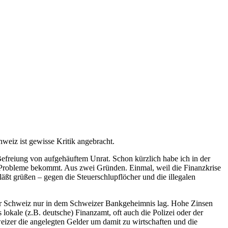
hweiz ist gewisse Kritik angebracht.
 Befreiung von aufgehäuftem Unrat. Schon kürzlich habe ich in der
g Probleme bekommt. Aus zwei Gründen. Einmal, weil die Finanzkrise
läßt grüßen – gegen die Steuerschlupflöcher und die illegalen
der Schweiz nur in dem Schweizer Bankgeheimnis lag. Hohe Zinsen
s lokale (z.B. deutsche) Finanzamt, oft auch die Polizei oder der
weizer die angelegten Gelder um damit zu wirtschaften und die