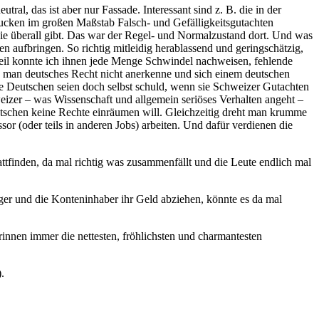
al, das ist aber nur Fassade. Interessant sind z. B. die in der
 zucken im großen Maßstab Falsch- und Gefälligkeitsgutachten
sie überall gibt. Das war der Regel- und Normalzustand dort. Und was
 aufbringen. So richtig mitleidig herablassend und geringschätzig,
teil konnte ich ihnen jede Menge Schwindel nachweisen, fehlende
ß man deutsches Recht nicht anerkenne und sich einem deutschen
e Deutschen seien doch selbst schuld, wenn sie Schweizer Gutachten
weizer – was Wissenschaft und allgemein seriöses Verhalten angeht –
tschen keine Rechte einräumen will. Gleichzeitig dreht man krumme
sor (oder teils in anderen Jobs) arbeiten. Und dafür verdienen die
ttfinden, da mal richtig was zusammenfällt und die Leute endlich mal
ger und die Konteninhaber ihr Geld abziehen, könnte es da mal
innen immer die nettesten, fröhlichsten und charmantesten
.