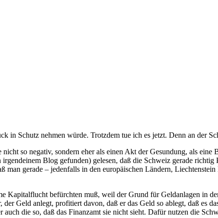
rück in Schutz nehmen würde. Trotzdem tue ich es jetzt. Denn an der Sc
se nicht so negativ, sondern eher als einen Akt der Gesundung, als eine
 in irgendeinem Blog gefunden) gelesen, daß die Schweiz gerade richti
aß man gerade – jedenfalls in den europäischen Ländern, Liechtenstein 
me Kapitalflucht befürchten muß, weil der Grund für Geldanlagen in 
, der Geld anlegt, profitiert davon, daß er das Geld so ablegt, daß es da
er auch die so, daß das Finanzamt sie nicht sieht. Dafür nutzen die Sch