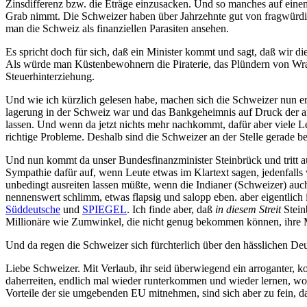
Zinsdifferenz bzw. die Eträge einzusacken. Und so manches auf e
Grab nimmt. Die Schweizer haben über Jahrzehnte gut von fragwürdig
man die Schweiz als finanziellen Parasiten ansehen.
Es spricht doch für sich, daß ein Minister kommt und sagt, daß wir d
Als würde man Küstenbewohnern die Piraterie, das Plündern von Wrack
Steuerhinterziehung.
Und wie ich kürzlich gelesen habe, machen sich die Schweizer nun e
lagerung in der Schweiz war und das Bankgeheimnis auf Druck der an
lassen. Und wenn da jetzt nichts mehr nachkommt, dafür aber viele 
richtige Probleme. Deshalb sind die Schweizer an der Stelle gerade b
Und nun kommt da unser Bundesfinanzminister Steinbrück und tritt auf,
Sympathie dafür auf, wenn Leute etwas im Klartext sagen, jedenfalls 
unbedingt ausreiten lassen müßte, wenn die Indianer (Schweizer) auch
nennenswert schlimm, etwas flapsig und salopp eben. aber eigentlich 
Süddeutsche
und
SPIEGEL
. Ich finde aber, daß
in diesem Streit
Stein
Millionäre wie Zumwinkel, die nicht genug bekommen können, ihre M
Und da regen die Schweizer sich fürchterlich über den hässlichen Deut
Liebe Schweizer. Mit Verlaub, ihr seid überwiegend ein arroganter, k
daherreiten, endlich mal wieder runterkommen und wieder lernen, wo d
Vorteile der sie umgebenden EU mitnehmen, sind sich aber zu fein, da