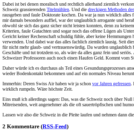
Dabei ist bei denen moralisch und rechtlich allerhand ziemlich verkom
Schweiz grassierenden
Titelmühlen
. Und die
dreckigen Methoden de
rausgeben und faule Doktorate kochen. Da war ja nun wirklich alles 
mir damals besonders auffiel, war der unglaublich arrogante und her
obwohl sie sich das ganz sicher nicht leisten konnten, denn zu kein
Kriterien, faule Gutachten und sogar noch das offene Lügen als Unt
Gericht keiner Rechenschaft schuldig fühle, aber keine Hemmungen h
verwenden. Und dabei war das alles fachlich ziemlich lausig. Seit di
für nicht mehr glaub- und vertrauenswürdig. Da wurden unglaublich
Geschäfte und tut trotzdem so, als wäre da alles ganz fein und seriös.
Schweizer Professoren auch noch einen Haufen Geld. Kommt vom Staat,
Daher würde ich es durchaus als Teil eines Gesundungsprozesses anse
wieder Bodenkontakt bekommen und auf ein normales Niveau herun
Immerhin: Deren Swiss Air haben wir ja schon
vor Jahren gefressen
.
wirklich rumpeln. Wäre höchste Zeit.
Eins muß ich allerdings sagen: Das, was die Schweiz noch über Null 
Mitreisenden, weit angenehmer als die oft sauertröpfischen und humo
Lassen wir also die Schweiz in die Pleite laufen und nehmen dann di
2 Kommentare (
RSS-Feed
)