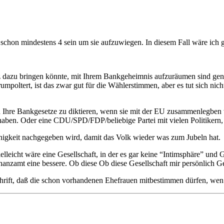
n schon mindestens 4 sein um sie aufzuwiegen. In diesem Fall wäre ich
z dazu bringen könnte, mit Ihrem Bankgeheimnis aufzuräumen sind genau
oltert, ist das zwar gut für die Wählerstimmen, aber es tut sich nicht
 Ihre Bankgesetze zu diktieren, wenn sie mit der EU zusammenlegben w
 haben. Oder eine CDU/SPD/FDP/beliebige Partei mit vielen Politikern,
leinigkeit nachgegeben wird, damit das Volk wieder was zum Jubeln hat.
eicht wäre eine Gesellschaft, in der es gar keine “Intimsphäre” und G
nzamt eine bessere. Ob diese Ob diese Gesellschaft mir persönlich Ge
hrift, daß die schon vorhandenen Ehefrauen mitbestimmen dürfen, wen 