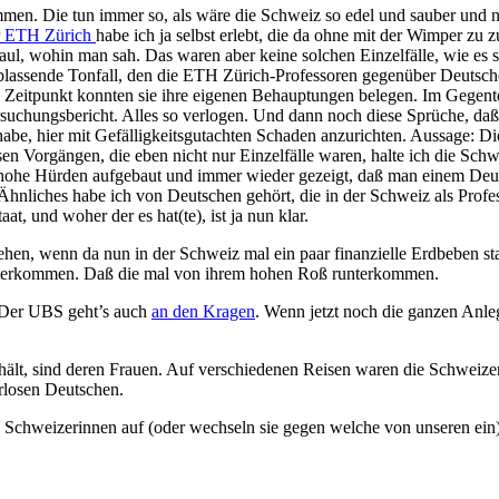
men. Die tun immer so, als wäre die Schweiz so edel und sauber und neutr
r ETH Zürich
habe ich ja selbst erlebt, die da ohne mit der Wimper zu
faul, wohin man sah. Das waren aber keine solchen Einzelfälle, wie es 
ablassende Tonfall, den die ETH Zürich-Professoren gegenüber Deutschen
em Zeitpunkt konnten sie ihre eigenen Behauptungen belegen. Im Gegen
ersuchungsbericht. Alles so verlogen. Und dann noch diese Sprüche, da
abe, hier mit Gefälligkeitsgutachten Schaden anzurichten. Aussage: Di
esen Vorgängen, die eben nicht nur Einzelfälle waren, halte ich die Sch
 hohe Hürden aufgebaut und immer wieder gezeigt, daß man einem Deu
 Ähnliches habe ich von Deutschen gehört, die in der Schweiz als Profes
 und woher der es hat(te), ist ja nun klar.
hen, wenn da nun in der Schweiz mal ein paar finanzielle Erdbeben sta
terkommen. Daß die mal von ihrem hohen Roß runterkommen.
 Der UBS geht’s auch
an den Kragen
. Wenn jetzt noch die ganzen Anle
hält, sind deren Frauen. Auf verschiedenen Reisen waren die Schweizer
rlosen Deutschen.
e Schweizerinnen auf (oder wechseln sie gegen welche von unseren ein)