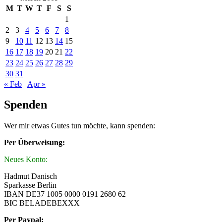
M
T
W
T
F
S
S
1
2
3
4
5
6
7
8
9
10
11
12
13
14
15
16
17
18
19
20
21
22
23
24
25
26
27
28
29
30
31
« Feb
Apr »
Spenden
Wer mir etwas Gutes tun möchte, kann spenden:
Per Überweisung:
Neues Konto:
Hadmut Danisch
Sparkasse Berlin
IBAN DE37 1005 0000 0191 2680 62
BIC BELADEBEXXX
Per Paypal: