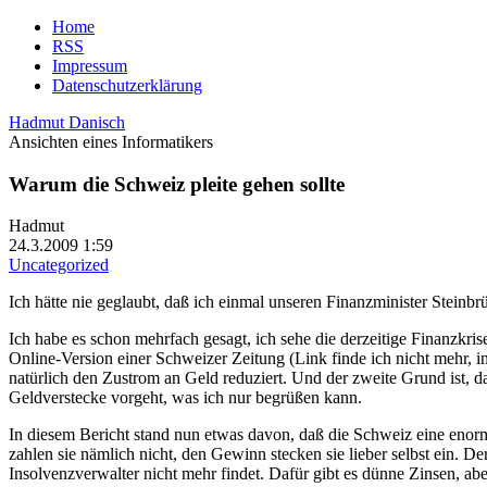
Home
RSS
Impressum
Datenschutzerklärung
Hadmut Danisch
Ansichten eines Informatikers
Warum die Schweiz pleite gehen sollte
Hadmut
24.3.2009 1:59
Uncategorized
Ich hätte nie geglaubt, daß ich einmal unseren Finanzminister Steinb
Ich habe es schon mehrfach gesagt, ich sehe die derzeitige Finanzkri
Online-Version einer Schweizer Zeitung (Link finde ich nicht mehr,
natürlich den Zustrom an Geld reduziert. Und der zweite Grund ist, d
Geldverstecke vorgeht, was ich nur begrüßen kann.
In diesem Bericht stand nun etwas davon, daß die Schweiz eine enor
zahlen sie nämlich nicht, den Gewinn stecken sie lieber selbst ein. Der
Insolvenzverwalter nicht mehr findet. Dafür gibt es dünne Zinsen, ab