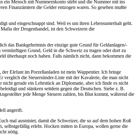
n ein Mensch mit Nummernkonto stirbt und die Nummer mit ins
deren Finanzämtern die Gelder entzogen waren. So gesehen mußte
digt und eingeschnappt sind. Weil es um ihren Lebensunterhalt geht.
 Mafia der Drogenhandel, ist den Schweizern die
lich das Bankgeheimnis der einzige gute Grund für Geldanlagen/-
vernünftigen Grund, Geld in die Schweiz zu tragen oder dort zu
Geld überhaupt noch haben. Falls nämlich nicht, dann bekommen die
 der Elefant im Porzellanladen ist mein Wappentier. Ich bringe
 verglich die Steuersünder-Liste mit der Kavalerie, die man nicht
 nicht gerade ein Lehrstück an Diplomatie, aber ich finde es nicht
beleidigt und stänkern seitdem gegen die Deutschen. Siehe z. B.
 Angestellter jede Menge Steuern zahlen, bis Blut kommt, während die
ll angreift.
i Euch mal ausmistet, damit die Schweizer, die so auf dem hohen Roß
 selbstgefällig erlebt. Hocken mitten in Europa, wollen gerne die
cht nötig.