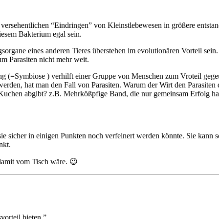
 versehentlichen “Eindringen” von Kleinstlebewesen in größere entstand
diesem Bakterium egal sein.
sorgane eines anderen Tieres überstehen im evolutionären Vorteil sei
m Parasiten nicht mehr weit.
ng (=Symbiose ) verhilft einer Gruppe von Menschen zum Vroteil gegeüb
 werden, hat man den Fall von Parasiten. Warum der Wirt den Parasiten d
 Kuchen abgibt? z.B. Mehrkößpfige Band, die nur gemeinsam Erfolg ha
sie sicher in einigen Punkten noch verfeinert werden könnte. Sie kann
nkt.
 damit vom Tisch wäre. 😉
orteil bieten.”