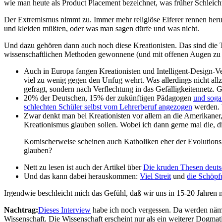
wie man heute als Product Placement bezeichnet, was früher Schleic
Der Extremismus nimmt zu. Immer mehr religiöse Eiferer rennen heru
und kleiden müßten, oder was man sagen dürfe und was nicht.
Und dazu gehören dann auch noch diese Kreationisten. Das sind die T
wissenschaftlichen Methoden gewonnene (und mit offenen Augen zu er
Auch in Europa fangen Kreationisten und Intelligent-Design-Ve
viel zu wenig gegen den Unfug wehrt. Was allerdings nicht al
gefragt, sondern nach Verflechtung in das Gefälligkeitennetz.
20% der Deutschen, 15% der zukünftigen Pädagogen
und soga
schlechten Schüler selbst vom Lehrerberuf angezogen
werden. 
Zwar denkt man bei Kreationisten vor allem an die Amerikaner
Kreationismus glauben sollen. Wobei ich dann gerne mal die, d
Komischerweise scheinen auch Katholiken eher der Evolutionsle
glauben?
Nett zu lesen ist auch der Artikel über
Die kruden Thesen deuts
Und das kann dabei herauskommen:
Viel Streit
und
die Schöpf
Irgendwie beschleicht mich das Gefühl, daß wir uns in 15-20 Jahren
Nachtrag:
Dieses Interview
habe ich noch vergessen. Da werden näml
Wissenschaft. Die Wissenschaft erscheint nur als ein weiterer Dogmat