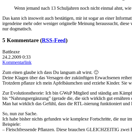
Wenn jemand nach 13 Schuljahren noch nicht einmal ahnt, wie Wi
Das kann ich insoweit auch bestätigen, mir ist sogar an einer Informa
irgendeine mehr oder weniger originelle Meinung heraussucht, diese ve
nur dogmatisch.
5 Kommentare (
RSS-Feed
)
Battleaxe
24.2.2009 0:33
Kommentarlink
Zum einen glaube ich dass Du langsam alt wirst. 🙂
Deine Klagen über das Versagen der zukünftigen Erwachsenen reihen 
Trotzdem pflanze ich mein Apfelbäumchen und erziehe Kinder. Sie w
Zur Evolutionstheorie: Ich bin GWuP Mitglied und ständig am Kämpfe
bis “Nahrungsergänzung” (gerade die, die sich wirklich gut ernähren
Man hat wirklich das Gefühl, dass die RTL-isierung funktioniert und
So, nun zur Sache.
Ich habe bisher nichts gefunden wie komplexe Fortschritte, die nu
Beispiele:
– Fleischfressende Pflanzen. Diese brauchen GLEICHZEITIG zwei Fort