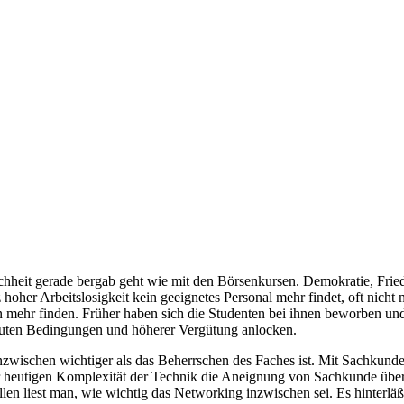
nschheit gerade bergab geht wie mit den Börsenkursen. Demokratie, Fr
hoher Arbeitslosigkeit kein geeignetes Personal mehr findet, oft nicht 
n mehr finden. Früher haben sich die Studenten bei ihnen beworben und
uten Bedingungen und höherer Vergütung anlocken.
 inzwischen wichtiger als das Beherrschen des Faches ist. Mit Sachkun
der heutigen Komplexität der Technik die Aneignung von Sachkunde üb
en liest man, wie wichtig das Networking inzwischen sei. Es hinterlä