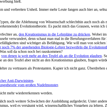
hwerbung hieß.
m und verbreiten Unheil. Immer mehr Leute fangen auch hier an, selts
ypen, die die Ablehnung von Wissenschaft schlechthin auch noch als me
kennende) Evolutionstheorie. Es packt mich das Grausen, wenn ich übe
rfechter an,
den Kreationismus in die Lehrpläne zu drücken
. Wobei im 
lzusehr verwundert, denn schaut man mal in die Berufungsverfahren für
 Gefälligkeiten sind wichtiger als Befähigung. Wie will man von solch
r noch 7% der angehenden Biologie-Lehrer bezweifeln die Evolutionst
Was soll da schon noch bei rauskommen?
,
von denen ja weit mehr an den Teufel als an die Evolution glauben
. S
ie an den Teufel aber nicht an den Kreationismus glauben, fragen wür
hre zu vertrauen als Protestanten. Kapier ich nicht ganz. Überdrehen d
cher Anti-Darwinisten
.
ungstheorie vom großen Nudelmonster
.
 nicht mehr wiedererkennen werden.
ich noch weitere Schwächen der Ausbildung aufgedeckt. Unter anderem 
ismus, weil es versäumt wird, wissenschaftliches Vorgehen zu lehren. Z