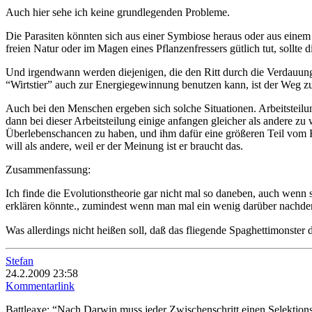
Auch hier sehe ich keine grundlegenden Probleme.
Die Parasiten könnten sich aus einer Symbiose heraus oder aus einem
freien Natur oder im Magen eines Pflanzenfressers gütlich tut, sollte 
Und irgendwann werden diejenigen, die den Ritt durch die Verdauung
“Wirtstier” auch zur Energiegewinnung benutzen kann, ist der Weg zu
Auch bei den Menschen ergeben sich solche Situationen. Arbeitsteilu
dann bei dieser Arbeitsteilung einige anfangen gleicher als andere zu
Überlebenschancen zu haben, und ihm dafür eine größeren Teil vom
will als andere, weil er der Meinung ist er braucht das.
Zusammenfassung:
Ich finde die Evolutionstheorie gar nicht mal so daneben, auch wenn 
erklären könnte., zumindest wenn man mal ein wenig darüber nachde
Was allerdings nicht heißen soll, daß das fliegende Spaghettimonster
Stefan
24.2.2009 23:58
Kommentarlink
Battleaxe: “Nach Darwin muss jeder Zwischenschritt einen Selektionsv