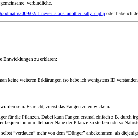
e gemeinsame, verbindliche.
/goodmath/2009/02/it_never_stops_another_silly_c.php
oder habe ich de
e Entwicklungen zu erklären:
t man keine weiteren Erklärungen (so habe ich wenigstens ID verstanden
worden sein. Es reicht, zuerst das Fangen zu entwickeln.
ger für die Pflanzen. Dabei kann Fangen erstmal einfach z.B. durch ir
ier bequemt in unmittelbarer Nähe der Pflanze zu sterben udn so Nährsto
e selbst “verdauen” mehr von dem “Dünger” anbekommen, als diejenigen,