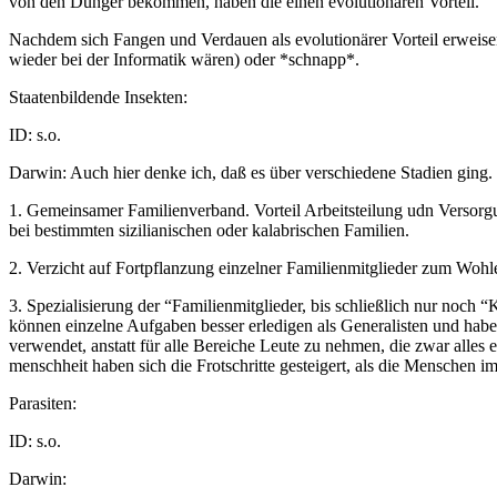
von den Dünger bekommen, haben die einen evolutionären Vorteil.
Nachdem sich Fangen und Verdauen als evolutionärer Vorteil erweisen
wieder bei der Informatik wären) oder *schnapp*.
Staatenbildende Insekten:
ID: s.o.
Darwin: Auch hier denke ich, daß es über verschiedene Stadien ging.
1. Gemeinsamer Familienverband. Vorteil Arbeitsteilung udn Versorgu
bei bestimmten sizilianischen oder kalabrischen Familien.
2. Verzicht auf Fortpflanzung einzelner Familienmitglieder zum Wohle
3. Spezialisierung der “Familienmitglieder, bis schließlich nur noch 
können einzelne Aufgaben besser erledigen als Generalisten und haben
verwendet, anstatt für alle Bereiche Leute zu nehmen, die zwar alles e
menschheit haben sich die Frotschritte gesteigert, als die Menschen i
Parasiten:
ID: s.o.
Darwin: