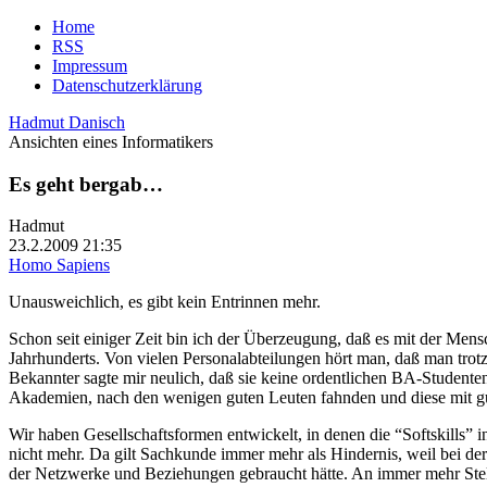
Home
RSS
Impressum
Datenschutzerklärung
Hadmut Danisch
Ansichten eines Informatikers
Es geht bergab…
Hadmut
23.2.2009 21:35
Homo Sapiens
Unausweichlich, es gibt kein Entrinnen mehr.
Schon seit einiger Zeit bin ich der Überzeugung, daß es mit der Me
Jahrhunderts. Von vielen Personalabteilungen hört man, daß man trotz 
Bekannter sagte mir neulich, daß sie keine ordentlichen BA-Studente
Akademien, nach den wenigen guten Leuten fahnden und diese mit g
Wir haben Gesellschaftsformen entwickelt, in denen die “Softskills”
nicht mehr. Da gilt Sachkunde immer mehr als Hindernis, weil bei 
der Netzwerke und Beziehungen gebraucht hätte. An immer mehr Stell