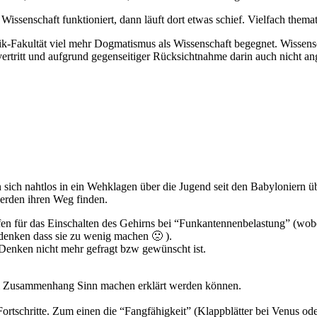
ssenschaft funktioniert, dann läuft dort etwas schief. Vielfach themati
tik-Fakultät viel mehr Dogmatismus als Wissenschaft begegnet. Wissensc
rtritt und aufgrund gegenseitiger Rücksichtnahme darin auch nicht angeg
sich nahtlos in ein Wehklagen über die Jugend seit den Babyloniern ü
erden ihren Weg finden.
n für das Einschalten des Gehirns bei “Funkantennenbelastung” (wobei
 denken dass sie zu wenig machen 🙁 ).
 Denken nicht mehr gefragt bzw gewünscht ist.
r im Zusammenhang Sinn machen erklärt werden können.
schritte. Zum einen die “Fangfähigkeit” (Klappblätter bei Venus ode