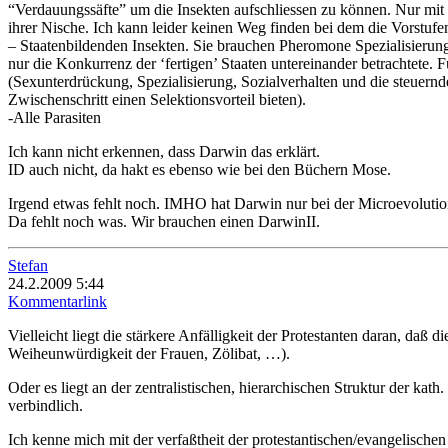
“Verdauungssäfte” um die Insekten aufschliessen zu können. Nur mit
ihrer Nische. Ich kann leider keinen Weg finden bei dem die Vorstufe
– Staatenbildenden Insekten. Sie brauchen Pheromone Spezialisierung
nur die Konkurrenz der ‘fertigen’ Staaten untereinander betrachtete. 
(Sexunterdrückung, Spezialisierung, Sozialverhalten und die steuer
Zwischenschritt einen Selektionsvorteil bieten).
-Alle Parasiten
Ich kann nicht erkennen, dass Darwin das erklärt.
ID auch nicht, da hakt es ebenso wie bei den Büchern Mose.
Irgend etwas fehlt noch. IMHO hat Darwin nur bei der Microevolution 
Da fehlt noch was. Wir brauchen einen DarwinII.
Stefan
24.2.2009 5:44
Kommentarlink
Vielleicht liegt die stärkere Anfälligkeit der Protestanten daran, daß
Weiheunwürdigkeit der Frauen, Zölibat, …).
Oder es liegt an der zentralistischen, hierarchischen Struktur der kat
verbindlich.
Ich kenne mich mit der verfaßtheit der protestantischen/evangelische