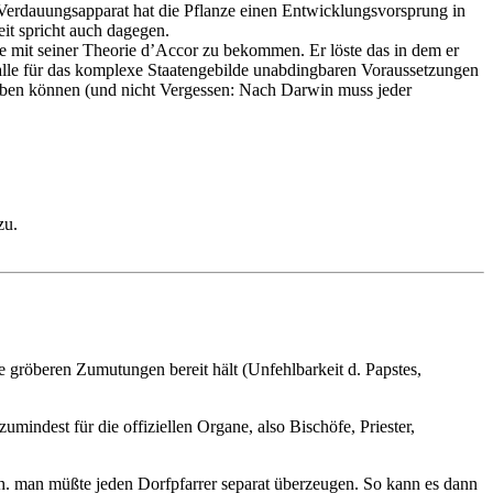
 Verdauungsapparat hat die Pflanze einen Entwicklungsvorsprung in
it spricht auch dagegen.
e mit seiner Theorie d’Accor zu bekommen. Er löste das in dem er
ie alle für das komplexe Staatengebilde unabdingbaren Voraussetzungen
haben können (und nicht Vergessen: Nach Darwin muss jeder
zu.
die gröberen Zumutungen bereit hält (Unfehlbarkeit d. Papstes,
umindest für die offiziellen Organe, also Bischöfe, Priester,
d.h. man müßte jeden Dorfpfarrer separat überzeugen. So kann es dann