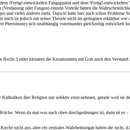
 dem !Fertig!-entwickelten Fangapparat und dem !Fertig!-entwickelten
n (Verdauung oder Fangen) einzeln Vorteile hätten die Wahrscheinlichke
en und vieles anderes mehr. Darwin hatte hier auch schon Probleme Si
Für mich ist jedoch mit seiner Theorie nicht im geringsten erklärbar w
nden Pheromone) sich unabhängig voneinander gleichzeitig entwickelt 
Recht. Leider kleistern die Kreationisten mit Gott auch den Verstand 
 die Katholiken ihre Religion nur selektiv ernst nehmen, gerade weil sie 
h. Kirche. Wenn da mal was nach oben durchgedrungen ist, dann ist es – z
n Kirche nicht aus, aber ein zentrales Wahrheitsorgan haben die nicht, 