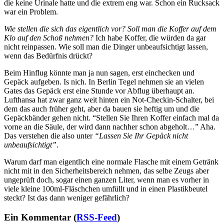
die keine Urinale hatte und die extrem eng war. Schon ein Rucksack
war ein Problem.
Wie stellen die sich das eigentlich vor? Soll man die Koffer auf dem
Klo auf den Schoß nehmen?
Ich habe Koffer, die würden da gar
nicht reinpassen. Wie soll man die Dinger unbeaufsichtigt lassen,
wenn das Bedürfnis drückt?
Beim Hinflug könnte man ja nun sagen, erst einchecken und
Gepäck aufgeben. Is nich. In Berlin Tegel nehmen sie an vielen
Gates das Gepäck erst eine Stunde vor Abflug überhaupt an.
Lufthansa hat zwar ganz weit hinten ein Not-Checkin-Schalter, bei
dem das auch früher geht, aber da bauen sie heftig um und die
Gepäckbänder gehen nicht. “Stellen Sie Ihren Koffer einfach mal da
vorne an die Säule, der wird dann nachher schon abgeholt…” Aha.
Das verstehen die also unter
“Lassen Sie Ihr Gepäck nicht
unbeaufsichtigt”
.
Warum darf man eigentlich eine normale Flasche mit einem Getränk
nicht mit in den Sicherheitsbereich nehmen, das selbe Zeugs aber
ungeprüft doch, sogar einen ganzen Liter, wenn man es vorher in
viele kleine 100ml-Fläschchen umfüllt und in einen Plastikbeutel
steckt? Ist das dann weniger gefährlich?
Ein Kommentar (
RSS-Feed
)