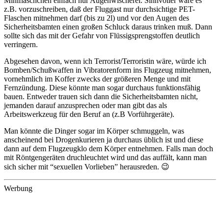
Minifläschchen einfach nur Augenwischerei. Sinnvoller wäre es
z.B. vorzuschreiben, daß der Fluggast nur durchsichtige PET-
Flaschen mitnehmen darf (bis zu 2l) und vor den Augen des
Sicherheitsbamten einen großen Schluck daraus trinken muß. Dann
sollte sich das mit der Gefahr von Flüssigsprengstoffen deutlich
verringern.
Abgesehen davon, wenn ich Terrorist/Terroristin wäre, würde ich
Bomben/Schußwaffen in Vibratorenform ins Flugzeug mitnehmen,
vornehmlich im Koffer zwecks der größeren Menge und mit
Fernzündung. Diese könnte man sogar durchaus funktionsfähig
bauen. Entweder trauen sich dann die Sicherheitsbamten nicht,
jemanden darauf anzusprechen oder man gibt das als
Arbeitswerkzeug für den Beruf an (z.B Vorführgeräte).
Man könnte die Dinger sogar im Körper schmuggeln, was
anscheinend bei Drogenkurieren ja durchaus üblich ist und diese
dann auf dem Flugzeugklo dem Körper entnehmen. Falls man doch
mit Röntgengeräten druchleuchtet wird und das auffält, kann man
sich sicher mit “sexuellen Vorlieben” herausreden. 😉
Werbung