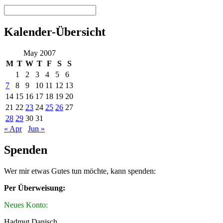
Kalender-Übersicht
May 2007
M
T
W
T
F
S
S
1
2
3
4
5
6
7
8
9
10
11
12
13
14
15
16
17
18
19
20
21
22
23
24
25
26
27
28
29
30
31
« Apr
Jun »
Spenden
Wer mir etwas Gutes tun möchte, kann spenden:
Per Überweisung:
Neues Konto:
Hadmut Danisch