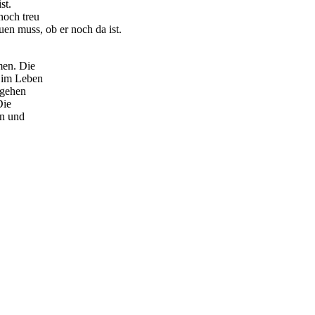
st.
noch treu
uen muss, ob er noch da ist.
men. Die
 im Leben
sgehen
Die
en und