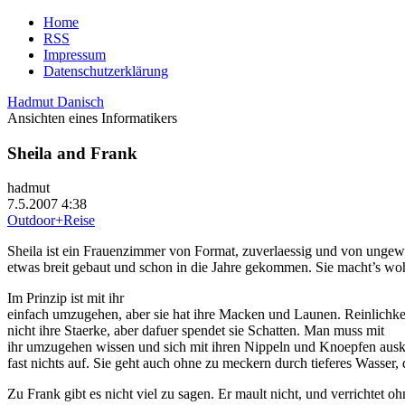
Home
RSS
Impressum
Datenschutzerklärung
Hadmut Danisch
Ansichten eines Informatikers
Sheila and Frank
hadmut
7.5.2007 4:38
Outdoor+Reise
Sheila ist ein Frauenzimmer von Format, zuverlaessig und von ungew
etwas breit gebaut und schon in die Jahre gekommen. Sie macht’s woh
Im Prinzip ist mit ihr
einfach umzugehen, aber sie hat ihre Macken und Launen. Reinlichkei
nicht ihre Staerke, aber dafuer spendet sie Schatten. Man muss mit
ihr umzugehen wissen und sich mit ihren Nippeln und Knoepfen auskenne
fast nichts auf. Sie geht auch ohne zu meckern durch tieferes Wasser,
Zu Frank gibt es nicht viel zu sagen. Er mault nicht, und verrichtet oh