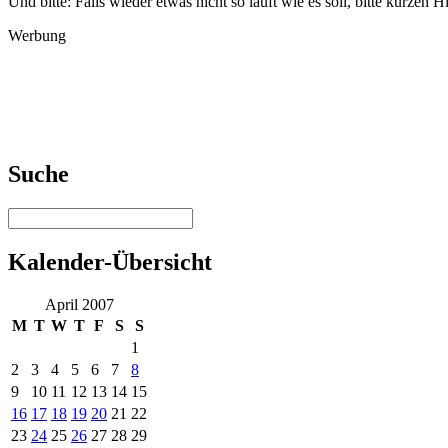
Und bitte: Falls wieder etwas nicht so läuft wie es soll, bitte kurzen H
Werbung
Suche
Kalender-Übersicht
April 2007
M
T
W
T
F
S
S
1
2
3
4
5
6
7
8
9
10
11
12
13
14
15
16
17
18
19
20
21
22
23
24
25
26
27
28
29