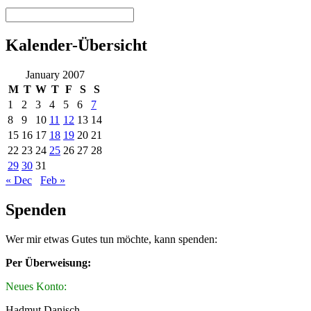
Kalender-Übersicht
January 2007
M
T
W
T
F
S
S
1
2
3
4
5
6
7
8
9
10
11
12
13
14
15
16
17
18
19
20
21
22
23
24
25
26
27
28
29
30
31
« Dec
Feb »
Spenden
Wer mir etwas Gutes tun möchte, kann spenden:
Per Überweisung:
Neues Konto:
Hadmut Danisch