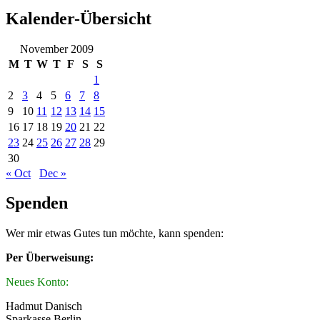
Kalender-Übersicht
November 2009
M
T
W
T
F
S
S
1
2
3
4
5
6
7
8
9
10
11
12
13
14
15
16
17
18
19
20
21
22
23
24
25
26
27
28
29
30
« Oct
Dec »
Spenden
Wer mir etwas Gutes tun möchte, kann spenden:
Per Überweisung:
Neues Konto:
Hadmut Danisch
Sparkasse Berlin