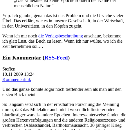
„Das Mittelalter ist keine Epoche sondern der Name der
menschlichen Natur.”
Yup. Ich glaube, genau das ist das Problem und die Ursache vieler
Übel. Das erklärt, wie es in unserer Gesellschaft, in der Wirtschaft,
in den Universitäten, in den Köpfen zugeht.
Wenn ich mir noch
die Verlagsbeschreibung
anschaue, bekomme
ich glatt Lust, das Buch zu lesen. Wenn ich nur wüßte, wo ich die
Zeit hernehmen soll…
Ein Kommentar (
RSS-Feed
)
Steffen
10.11.2009 13:24
Kommentarlink
Und das ganze könnte sogar noch treffender sein als man auf den
ersten Blick meint.
So langsam setzt sich in der ernsthaften Forschung die Meinung
durch, daß das Mittelalter auch nicht wesentlich finsterer oder
blutrünstiger war als andere Epochen. Interessanterweise fanden die
großen Hexenverfolgungen und die anderen Religionsexzesse- und
verbrechen (Ablasshandel, Bartholomäusnacht, 30-jähriger Krieg