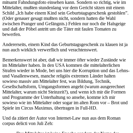
mitsamt Fahndungsfoto einsehen kann. Sondern so richtig, wie im
Mittelalter, mußten stundenlang vor dem Gericht sitzen mit einem
Schild „Ich habe einem Kind sein Geburtstagsgeschenk gestohlen”.
(Oder genauer gesagt mußten nicht, sondern hatten die Wahl
zwischen Pranger und Gefängnis.) Fehlen nur noch die Halsgeige
und daß der Pöbel antritt um die Täter mit faulen Tomaten zu
bewerfen.
Andererseits, einem Kind das Geburtstagsgeschenk zu klauen ist ja
nun auch wirklich verwerflich und verachtenswert.
Bemerkenswert ist aber, daß wir immer öfter wieder Zustände wie
im Mittelalter haben. In den USA kommen die mittelalterlichen
Strafen wieder in Mode, bei uns hier die Korruption und das Lehns-
und Vasallenwesen, manche religiös extremen Länder halten
sowieso massiv am Mittelalter fest, was Bildung, Technik,
Gesellschaftsform, Umgangsformen angeht (warum ausgerechnet
Mittelalter, warum nicht Steinzeit?), und wenn ich mir die Formen
und Programme der Unterhaltung so ansehe, komme ich mir
sowieso wie im Mittelalter oder sogar im alten Rom vor – Brot und
Spiele im Circus Maximus, übertragen in Full-HD.
Und da zitiert der Autor von Internet-Law nun aus dem Roman
corpus delicti von Juli Zeh: