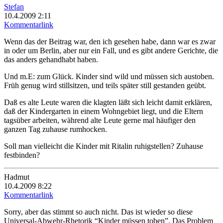
Stefan
10.4.2009 2:11
Kommentarlink
Wenn das der Beitrag war, den ich gesehen habe, dann war es zwar
in oder um Berlin, aber nur ein Fall, und es gibt andere Gerichte, die
das anders gehandhabt haben.
Und m.E: zum Glück. Kinder sind wild und müssen sich austoben.
Früh genug wird stillsitzen, und teils später still gestanden geübt.
Daß es alte Leute waren die klagten läßt sich leicht damit erklären,
daß der Kindergarten in einem Wohngebiet liegt, und die Eltern
tagsüber arbeiten, während alte Leute gerne mal häufiger den
ganzen Tag zuhause rumhocken.
Soll man vielleicht die Kinder mit Ritalin ruhigstellen? Zuhause
festbinden?
Hadmut
10.4.2009 8:22
Kommentarlink
Sorry, aber das stimmt so auch nicht. Das ist wieder so diese
Universal-Abwehr-Rhetorik “Kinder müssen toben”. Das Problem