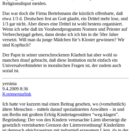
Religionsdisput meiden.
Das war doch die Firma Bertelsmann die kürzlich offenbarte, daß
etwa 1/3 d. Deutschen fest an Gott glaubt, ein Drittel mehr lose, und
1/3 gar nicht. Aber dieses eine Drittel ist wohl bestens organisiert.
Wenn ich sehe daß im Vorabendprogramm Nonnen und Priester auf
Verbrecherjagd gehen, dann denke ich ich bin in die 50er Jahre
versetzt. Will man da junge Mädchen für’s Kloster gewinnen? Wir
sind Kopftuch?
Der Papst in seiner unerschrockenen Klarheit hat aber wohl so
manchen drauf gebracht, daß diese Institution nicht einfach ein
Universalverbündeter in moralischen Fragen ist, der zudem auch
sozial ist.
yersinia
9.4.2009 8:36
Kommentarlink
Ich hatte vor kurzem mal einen Beitrag gesehen, wo (vornehmlich)
ältere Menschen – mittels darauf spezialisierten Anwälten – in und
um Berlin mit großem Erfolg Kindertagesstätten “weg-klagen”.
Begründung: Der von den Kindern verursachte Lärm übersteigt die
gesetzlich vereinbarten Grenzen der Lärmverordnung! Kinderlärm
ist demnach gleichzusetzen mit industriell erzeugtem Lärm, da in der