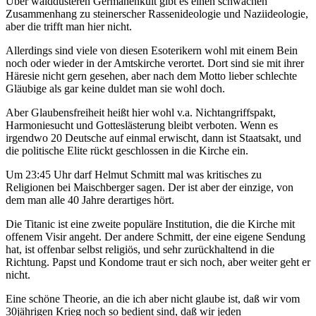
Über walddüsteren Germanenkult gibt es einen schwachen
Zusammenhang zu steinerscher Rassenideologie und Naziideologie,
aber die trifft man hier nicht.
Allerdings sind viele von diesen Esoterikern wohl mit einem Bein
noch oder wieder in der Amtskirche verortet. Dort sind sie mit ihrer
Häresie nicht gern gesehen, aber nach dem Motto lieber schlechte
Gläubige als gar keine duldet man sie wohl doch.
Aber Glaubensfreiheit heißt hier wohl v.a. Nichtangriffspakt,
Harmoniesucht und Gotteslästerung bleibt verboten. Wenn es
irgendwo 20 Deutsche auf einmal erwischt, dann ist Staatsakt, und
die politische Elite rückt geschlossen in die Kirche ein.
Um 23:45 Uhr darf Helmut Schmitt mal was kritisches zu
Religionen bei Maischberger sagen. Der ist aber der einzige, von
dem man alle 40 Jahre derartiges hört.
Die Titanic ist eine zweite populäre Institution, die die Kirche mit
offenem Visir angeht. Der andere Schmitt, der eine eigene Sendung
hat, ist offenbar selbst religiös, und sehr zurückhaltend in die
Richtung. Papst und Kondome traut er sich noch, aber weiter geht er
nicht.
Eine schöne Theorie, an die ich aber nicht glaube ist, daß wir vom
30jährigen Krieg noch so bedient sind, daß wir jeden