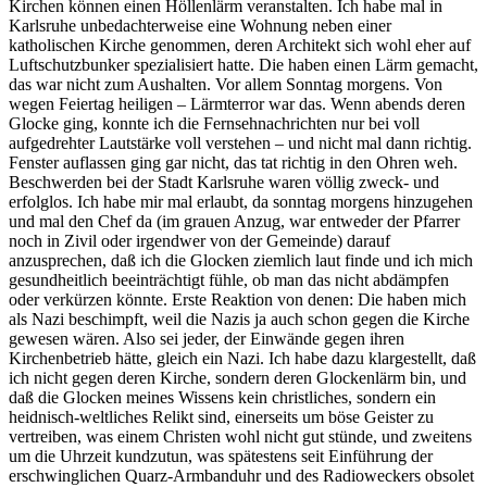
Kirchen können einen Höllenlärm veranstalten. Ich habe mal in
Karlsruhe unbedachterweise eine Wohnung neben einer
katholischen Kirche genommen, deren Architekt sich wohl eher auf
Luftschutzbunker spezialisiert hatte. Die haben einen Lärm gemacht,
das war nicht zum Aushalten. Vor allem Sonntag morgens. Von
wegen Feiertag heiligen – Lärmterror war das. Wenn abends deren
Glocke ging, konnte ich die Fernsehnachrichten nur bei voll
aufgedrehter Lautstärke voll verstehen – und nicht mal dann richtig.
Fenster auflassen ging gar nicht, das tat richtig in den Ohren weh.
Beschwerden bei der Stadt Karlsruhe waren völlig zweck- und
erfolglos. Ich habe mir mal erlaubt, da sonntag morgens hinzugehen
und mal den Chef da (im grauen Anzug, war entweder der Pfarrer
noch in Zivil oder irgendwer von der Gemeinde) darauf
anzusprechen, daß ich die Glocken ziemlich laut finde und ich mich
gesundheitlich beeinträchtigt fühle, ob man das nicht abdämpfen
oder verkürzen könnte. Erste Reaktion von denen: Die haben mich
als Nazi beschimpft, weil die Nazis ja auch schon gegen die Kirche
gewesen wären. Also sei jeder, der Einwände gegen ihren
Kirchenbetrieb hätte, gleich ein Nazi. Ich habe dazu klargestellt, daß
ich nicht gegen deren Kirche, sondern deren Glockenlärm bin, und
daß die Glocken meines Wissens kein christliches, sondern ein
heidnisch-weltliches Relikt sind, einerseits um böse Geister zu
vertreiben, was einem Christen wohl nicht gut stünde, und zweitens
um die Uhrzeit kundzutun, was spätestens seit Einführung der
erschwinglichen Quarz-Armbanduhr und des Radioweckers obsolet