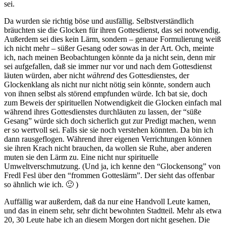
sei.
Da wurden sie richtig böse und ausfällig. Selbstverständlich
bräuchten sie die Glocken für ihren Gottesdienst, das sei notwendig.
Außerdem sei dies kein Lärm, sondern – genaue Formulierung weiß
ich nicht mehr – süßer Gesang oder sowas in der Art. Och, meinte
ich, nach meinen Beobachtungen könnte da ja nicht sein, denn mir
sei aufgefallen, daß sie immer nur vor und nach dem Gottesdienst
läuten würden, aber nicht
während
des Gottesdienstes, der
Glockenklang als nicht nur nicht nötig sein könnte, sondern auch
von ihnen selbst als störend empfunden würde. Ich bat sie, doch
zum Beweis der spirituellen Notwendigkeit die Glocken einfach mal
während ihres Gottesdienstes durchläuten zu lassen, der “süße
Gesang” würde sich doch sicherlich gut zur Predigt machen, wenn
er so wertvoll sei. Falls sie sie noch verstehen könnten. Da bin ich
dann rausgeflogen. Während ihrer eigenen Verrichtungen können
sie ihren Krach nicht brauchen, da wollen sie Ruhe, aber anderen
muten sie den Lärm zu. Eine nicht nur spirituelle
Umweltverschmutzung. (Und ja, ich kenne den “Glockensong” von
Fredl Fesl über den “frommen Gotteslärm”. Der sieht das offenbar
so ähnlich wie ich. 🙂 )
Auffällig war außerdem, daß da nur eine Handvoll Leute kamen,
und das in einem sehr, sehr dicht bewohnten Stadtteil. Mehr als etwa
20, 30 Leute habe ich an diesem Morgen dort nicht gesehen. Die