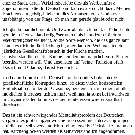
einzige Stadt, deren Verkehrsbetriebe dies als Werbeauftrag
angenommen hätte. In Deutschland kam es also nicht dazu. Meines
Erachtens ein geistig-intellektuelles Armutszeugnis. Und zwar
unabhängig von der Frage, ob man nun gerade glaubt oder nicht.
Ich glaube nämlich nicht. Und zwar glaube ich nicht, daß die Leute
gerade in Deutschland religiöser wären als in anderen Ländern.
Pseudoreligöser vielleicht, so die Sorte Mensch, die das ganze Jahr
sonntags nicht in die Kirche geht, aber dann zu Weihnachten den
jährlichen Gesellschaftsbesuch in der Kirche machen,
selbstverständlich in der Kirche heiraten und natürlich vom Pfarrer
beerdigt werden will. Und ansonsten auf “seine” Religion pfeift.
Das ist nicht Glaube, das ist Heuchelei.
Und dann kommt die in Deutschland besonders hohe latente
gesellschaftliche Korruption hinzu, so diese vielen horizontalen
Einflußnahmen unter der Grasnabe, bei denen man immer auf alle
möglichen Interessen achten muß, weil man ja sonst bei irgendwem
in Ungnade fallen könnte, der seine Interessen wieder knallhart
durchsetzt.
Das ist ein schwerwiegendes Mentalitätsproblem der Deutschen.
Gegen alles gibt es irgendwelche Interessen und Interessengruppen,
auf die man selbstverständlich rundum jeweils Rücksicht zu nehmen
hat. Kirchenglocken werden als selbstverständlich angenommen.