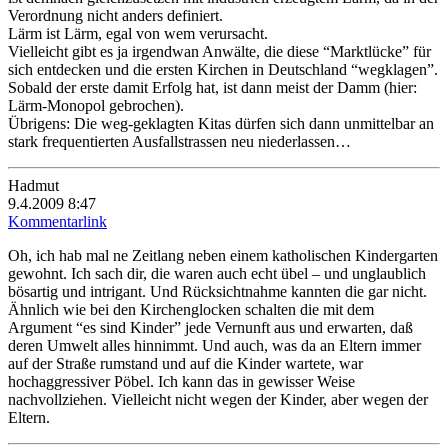
Verordnung nicht anders definiert.
Lärm ist Lärm, egal von wem verursacht.
Vielleicht gibt es ja irgendwan Anwälte, die diese “Marktlücke” für
sich entdecken und die ersten Kirchen in Deutschland “wegklagen”.
Sobald der erste damit Erfolg hat, ist dann meist der Damm (hier:
Lärm-Monopol gebrochen).
Übrigens: Die weg-geklagten Kitas dürfen sich dann unmittelbar an
stark frequentierten Ausfallstrassen neu niederlassen…
Hadmut
9.4.2009 8:47
Kommentarlink
Oh, ich hab mal ne Zeitlang neben einem katholischen Kindergarten
gewohnt. Ich sach dir, die waren auch echt übel – und unglaublich
bösartig und intrigant. Und Rücksichtnahme kannten die gar nicht.
Ähnlich wie bei den Kirchenglocken schalten die mit dem
Argument “es sind Kinder” jede Vernunft aus und erwarten, daß
deren Umwelt alles hinnimmt. Und auch, was da an Eltern immer
auf der Straße rumstand und auf die Kinder wartete, war
hochaggressiver Pöbel. Ich kann das in gewisser Weise
nachvollziehen. Vielleicht nicht wegen der Kinder, aber wegen der
Eltern.