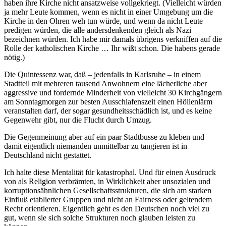
haben ihre Kirche nicht ansatzweise vollgekriegt. (Vielleicht würden
ja mehr Leute kommen, wenn es nicht in einer Umgebung um die
Kirche in den Ohren weh tun würde, und wenn da nicht Leute
predigen würden, die alle andersdenkenden gleich als Nazi
bezeichnen würden. Ich habe mir damals übrigens verkniffen auf die
Rolle der katholischen Kirche … Ihr wißt schon. Die habens gerade
nötig.)
Die Quintessenz war, daß – jedenfalls in Karlsruhe – in einem
Stadtteil mit mehreren tausend Anwohnern eine lächerliche aber
aggressive und fordernde Minderheit von vielleicht 30 Kirchgängern
am Sonntagmorgen zur besten Ausschlafenszeit einen Höllenlärm
veranstalten darf, der sogar gesundheitsschädlich ist, und es keine
Gegenwehr gibt, nur die Flucht durch Umzug.
Die Gegenmeinung aber auf ein paar Stadtbusse zu kleben und
damit eigentlich niemanden unmittelbar zu tangieren ist in
Deutschland nicht gestattet.
Ich halte diese Mentalität für katastrophal. Und für einen Ausdruck
von als Religion verbrämten, in Wirklichkeit aber unsozialen und
korruptionsähnlichen Gesellschaftsstrukturen, die sich am starken
Einfluß etablierter Gruppen und nicht an Fairness oder geltendem
Recht orientieren. Eigentlich geht es den Deutschen noch viel zu
gut, wenn sie sich solche Strukturen noch glauben leisten zu