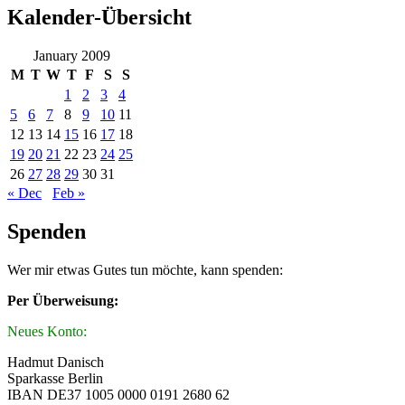
Kalender-Übersicht
January 2009
M
T
W
T
F
S
S
1
2
3
4
5
6
7
8
9
10
11
12
13
14
15
16
17
18
19
20
21
22
23
24
25
26
27
28
29
30
31
« Dec
Feb »
Spenden
Wer mir etwas Gutes tun möchte, kann spenden:
Per Überweisung:
Neues Konto:
Hadmut Danisch
Sparkasse Berlin
IBAN DE37 1005 0000 0191 2680 62